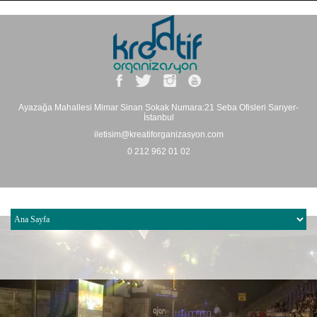
Ayazağa Mahallesi Mimar Sinan Sokak Numara:21 Seba Ofisleri Sarıyer-
İstanbul
iletisim@kreatiforganizasyon.com
0 212 962 01 02