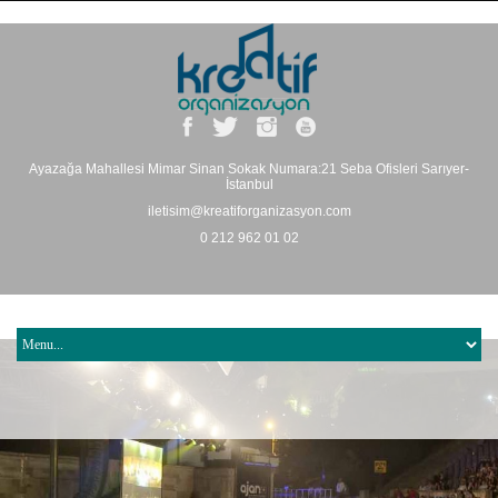
Ayazağa Mahallesi Mimar Sinan Sokak Numara:21 Seba Ofisleri Sarıyer-
İstanbul
iletisim@kreatiforganizasyon.com
0 212 962 01 02