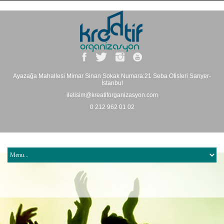
Ayazağa Mahallesi Mimar Sinan Sokak Numara:21 Seba Ofisleri Sarıyer-
İstanbul
iletisim@kreatiforganizasyon.com
0 212 962 01 02