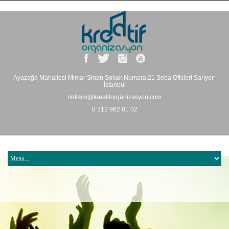
Ayazağa Mahallesi Mimar Sinan Sokak Numara:21 Seba Ofisleri Sarıyer-
İstanbul
iletisim@kreatiforganizasyon.com
0 212 962 01 02