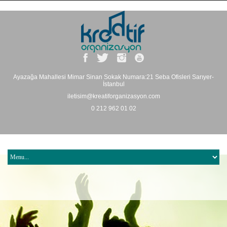
Ayazağa Mahallesi Mimar Sinan Sokak Numara:21 Seba Ofisleri Sarıyer-
İstanbul
iletisim@kreatiforganizasyon.com
0 212 962 01 02