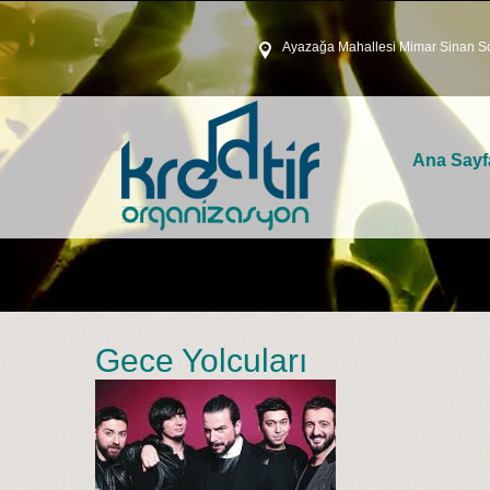
Ayazağa Mahallesi Mimar Sinan So
Ana Sayf
Gece Yolcuları