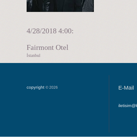
4/28/2018
4:00:
Fairmont Otel
İstanbul
copyright
E-Mail
©
2026
iletisim@