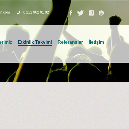
on.com
0 212 962 01 02
erimiz
Etkinlik Takvimi
Referanslar
İletişim