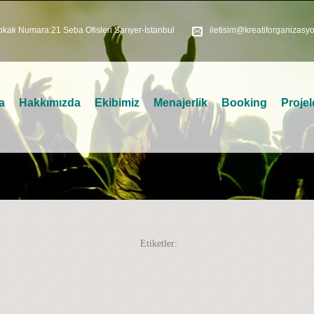
kak Numara:21 Seba Ofisleri Sarıyer-İstanbul
iletisim@kreatiforganizasy
a
Hakkımızda
Ekibimiz
Menajerlik
Booking
Projel
Etiketler: