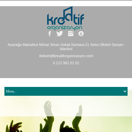
Ayazağa Mahallesi Mimar Sinan Sokak Numara:21 Seba Ofisleri Sarıyer-
İstanbul
iletisim@kreatiforganizasyon.com
0 212 962 01 02