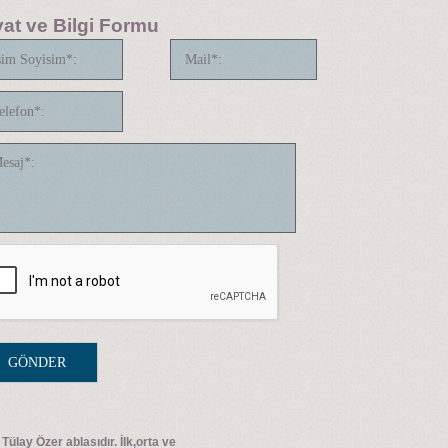
yat ve Bilgi Formu
Tülay Özer ablasıdır. İlk,orta ve