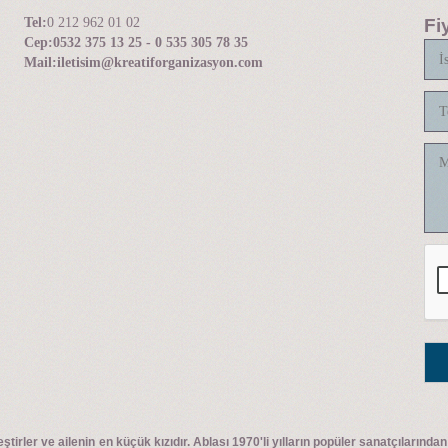
Tel:
0 212 962 01 02
Fi
Cep:
0532 375 13 25 - 0 535 305 78 35
Mail:
iletisim@kreatiforganizasyon.com
tirler ve ailenin en küçük kızıdır. Ablası 1970'li yılların popüler sanatçılarından 