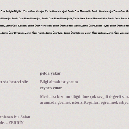
n Özer İletişim Bilgileri, Zerrin Özer Menejer, Zerrin Özer Menejeri, Zerrin Özer Menejerlik, Zerrin Özer Menajer,Zerrin Özer M
i Menajer, Zerrin Özer Resmi Menajeri, Zerrin Özer Resmi Menajerlik, Zerrin Özer Resmi Menajeri Kim, Zerrin Özer Resmi M
nser, Zerrin Özer Konseri, Zerrin Özer Konserleri, Zerrin Özer KonserTakvimi,Zerrin Özer Konser Fiyatı, Zerrin Özer Konse
n Özer Biyografi, Zerrin Özer Hayatı, Zerrin Özer Klip, Zerrin Özer Klipleri, Zerrin Özer Şarkıları, Zerrin Özer Videoları,
pelda yakar
öz besteci şiir
Bilgi almak istiyorum
zeynep çınar
Merhaba kızımın düğününe çok sevgili değerli sana
aramızda görmek isteriz.Koşulları öğrenmek istiyor
enlenen bir Salon
inde. ..ZERRİN