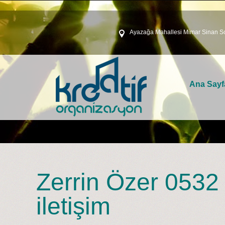
Ayazağa Mahallesi Mimar Sinan So
Ana Sayf
Zerrin Özer 0532 
iletişim