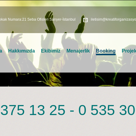
kak Numara:21 Seba Ofisleri Sarıyer-İstanbul
iletisim@kreatiforganizasy
a
Hakkımızda
Ekibimiz
Menajerlik
Booking
Projel
375 13 25 - 0 535 30