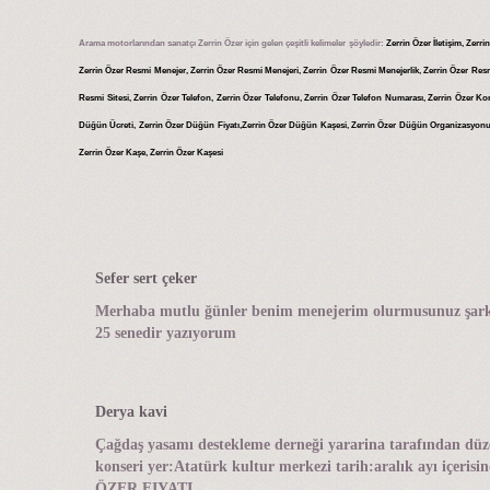
Arama motorlarından sanatçı Zerrin Özer için gelen çeşitli kelimeler şöyledir:
Zerrin Özer İletişim, Zerri
Zerrin Özer Resmi Menejer, Zerrin Özer Resmi Menejeri, Zerrin Özer Resmi Menejerlik, Zerrin Özer Resm
Resmi Sitesi, Zerrin Özer Telefon, Zerrin Özer Telefonu, Zerrin Özer Telefon Numarası, Zerrin Özer Ko
Düğün Ücreti, Zerrin Özer Düğün Fiyatı,Zerrin Özer Düğün Kaşesi, Zerrin Özer Düğün Organizasyonu, Zerri
Zerrin Özer Kaşe, Zerrin Özer Kaşesi
Sefer sert çeker
Merhaba mutlu ğünler benim menejerim olurmusunuz şarkı s
25 senedir yazıyorum
Derya kavi
Çağdaş yasamı destekleme derneği yararina tarafından düz
konseri yer:Atatürk kultur merkezi tarih:aralık ayı içeris
ÖZER FIYATI