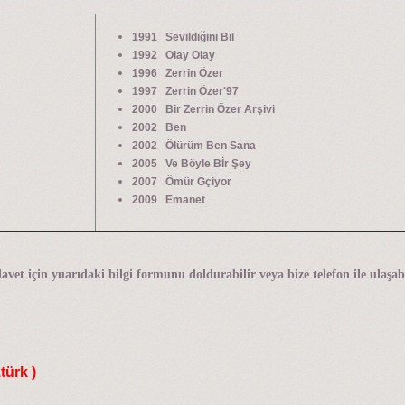
1991 Sevildiğini Bil
1992 Olay Olay
1996 Zerrin Özer
1997 Zerrin Özer'97
2000 Bir Zerrin Özer Arşivi
2002 Ben
2002 Ölürüm Ben Sana
2005 Ve Böyle Bİr Şey
2007 Ömür Gçiyor
2009 Emanet
avet için yuarıdaki bilgi formunu doldurabilir veya bize telefon ile ulaşabi
türk )