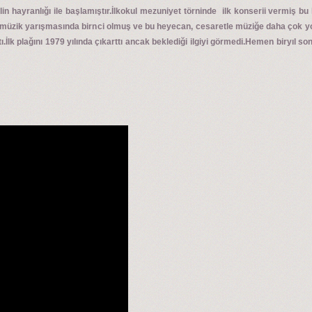
in hayranlığı ile başlamıştır.İlkokul mezuniyet törninde ilk konserii vermiş b
u müzik yarışmasında birnci olmuş ve bu heyecan, cesaretle müziğe daha çok y
ı.İlk plağını 1979 yılında çıkarttı ancak beklediği ilgiyi görmedi.Hemen biryıl 