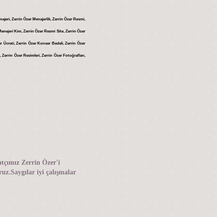
enajeri, Zerrin Özer Menajerlik, Zerrin Özer Resmi,
enejeri Kim, Zerrin Özer Resmi Site, Zerrin Özer
r Ücreti, Zerrin Özer Konser Bedeli, Zerrin Özer
 Zerrin Özer Resimleri, Zerrin Özer Fotoğrafları,
tçımız Zerrin Özer'i
uz.Saygılar iyi çalışmalar