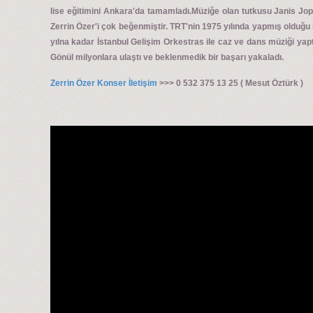
lise eğitimini Ankara'da tamamladı.Müziğe olan tutkusu Janis Jopl
Zerrin Özer'i çok beğenmiştir. TRT'nin 1975 yılında yapmış olduğ
yılna kadar İstanbul Gelişim Orkestras ile caz ve dans müziği yapt
Gönül milyonlara ulaştı ve beklenmedik bir başarı yakaladı.
Zerrin Özer Konser İletişim
>>> 0 532 375 13 25 ( Mesut Öztürk )