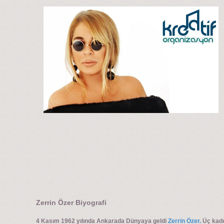
Zerrin Özer Biyografi
4 Kasım 1962 yılında Ankarada Dünyaya geldi
Zerrin Özer.
Üç kadeş