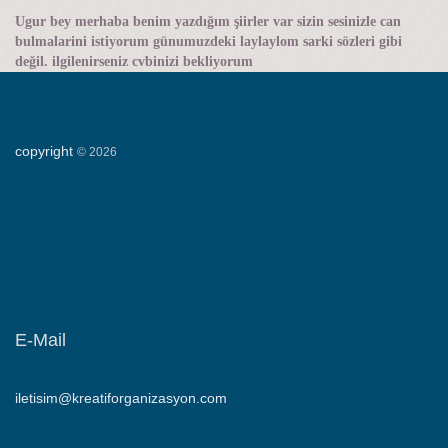
Ugur bey merhaba benim yazdığım şiirler var sizin sesinizle can
bulmalarini istiyorum günumuzdeki laylaylom sarki sözleri gibi
değil. ilgilenirseniz cvbinizi bekliyorum
copyright
©
2026
E-Mail
iletisim@kreatiforganizasyon.com