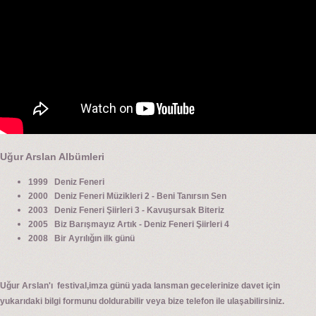
Uğur Arslan Albümleri
1999 Deniz Feneri
2000 Deniz Feneri Müzikleri 2 - Beni Tanırsın Sen
2003 Deniz Feneri Şiirleri 3 - Kavuşursak Biteriz
2005 Biz Barışmayız Artık - Deniz Feneri Şiirleri 4
2008 Bir Ayrılığın ilk günü
Uğur Arslan'ı festival,imza günü yada lansman gecelerinize davet için
yukarıdaki bilgi formunu doldurabilir veya bize telefon ile ulaşabilirsiniz.