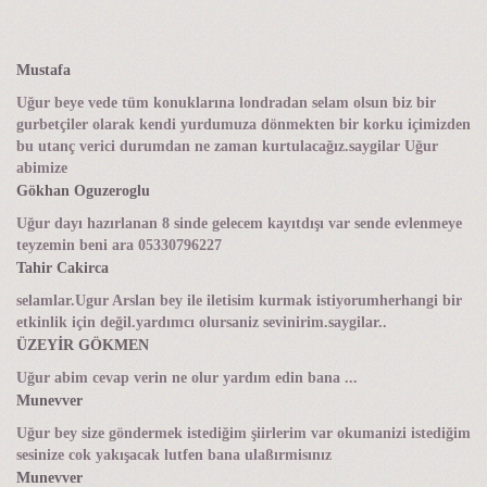
Mustafa
Uğur beye vede tüm konuklarına londradan selam olsun biz bir
gurbetçiler olarak kendi yurdumuza dönmekten bir korku içimizden
bu utanç verici durumdan ne zaman kurtulacağız.saygilar Uğur
abimize
Gökhan Oguzeroglu
Uğur dayı hazırlanan 8 sinde gelecem kayıtdışı var sende evlenmeye
teyzemin beni ara 05330796227
Tahir Cakirca
selamlar.Ugur Arslan bey ile iletisim kurmak istiyorumherhangi bir
etkinlik için değil.yardımcı olursaniz sevinirim.saygilar..
ÜZEYİR GÖKMEN
Uğur abim cevap verin ne olur yardım edin bana ...
Munevver
Uğur bey size göndermek istediğim şiirlerim var okumanizi istediğim
sesinize cok yakışacak lutfen bana ulaßırmisınız
Munevver