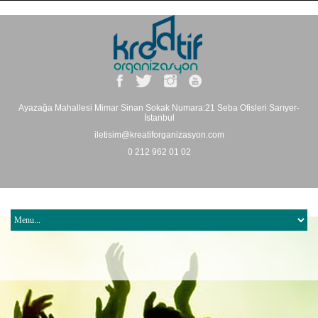
Ayazağa Mahallesi Mimar Sinan Sokak Numara:21 Seba Ofisleri Sarıyer-
İstanbul
iletisim@kreatiforganizasyon.com
0 212 962 01 02