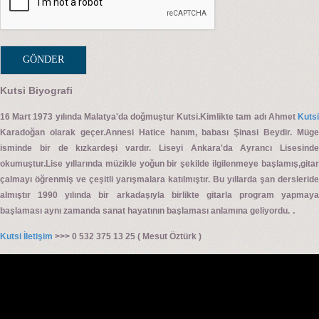
Kutsi Biyografi
16 Mart 1973 yılında Malatya'da doğmuştur Kutsi.Kimlikte tam adı Ahmet
Kutsi
Karadoğan olarak geçer.Annesi Hatice hanım, babası Şinasi Beydir. Müge
isminde bir de kızkardeşi vardır. Liseyi Ankara'da Ayrancı Lisesinde
okumuştur.Lise yıllarında müzikle yoğun bir şekilde ilgilenmeye başlamış,gitar
çalmayı öğrenmiş ve çeşitli yarışmalara katılmıştır. Bu yıllarda şan dersleride
almıştır 1990 yılında bir arkadaşıyla birlikte gitarla program yapmaya
.
başlaması aynı zamanda sanat hayatının başlaması anlamına geliyordu.
Kutsi İletişim
>>> 0 532 375 13 25 ( Mesut Öztürk )