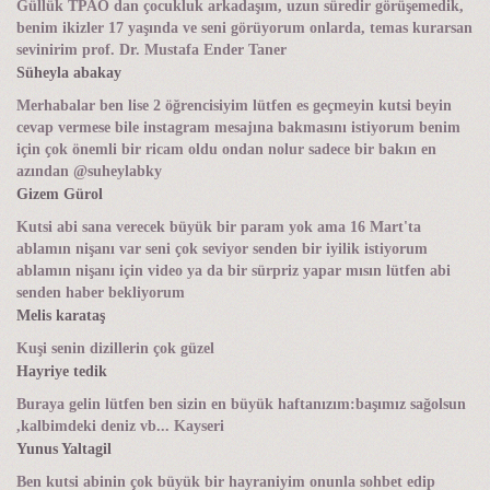
Güllük TPAO dan çocukluk arkadaşım, uzun süredir görüşemedik,
benim ikizler 17 yaşında ve seni görüyorum onlarda, temas kurarsan
sevinirim prof. Dr. Mustafa Ender Taner
Süheyla abakay
Merhabalar ben lise 2 öğrencisiyim lütfen es geçmeyin kutsi beyin
cevap vermese bile instagram mesajına bakmasını istiyorum benim
için çok önemli bir ricam oldu ondan nolur sadece bir bakın en
azından @suheylabky
Gizem Gürol
Kutsi abi sana verecek büyük bir param yok ama 16 Mart'ta
ablamın nişanı var seni çok seviyor senden bir iyilik istiyorum
ablamın nişanı için video ya da bir sürpriz yapar mısın lütfen abi
senden haber bekliyorum
Melis karataş
Kuşi senin dizillerin çok güzel
Hayriye tedik
Buraya gelin lütfen ben sizin en büyük haftanızım:başımız sağolsun
,kalbimdeki deniz vb... Kayseri
Yunus Yaltagil
Ben kutsi abinin çok büyük bir hayraniyim onunla sohbet edip