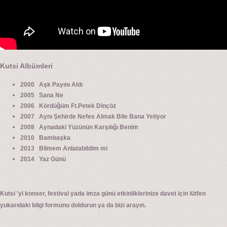
Kutsi Albümleri
2000 Aşk Payını Aldı
2005 Sana Ne
2006 Kördüğüm Ft.Petek Dinçöz
2007 Aynı Şehirde Nefes Almak Bile Bana Yetiyor
2008 Aynadaki Yüzünün Karşılığı Benim
2010 Bambaşka
2013 Bilmem Anlatabildim mi
2014 Yaz Günü
Kutsi 'yi konser, festival yada imza günü etkinliklerinize davet için lütfen
yukarıdaki bilgi formunu doldurun ya da bizi arayın.