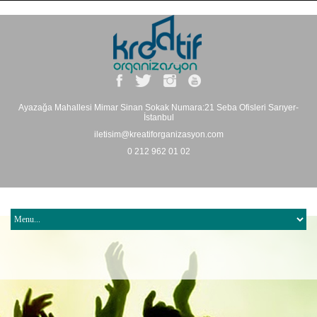
Ayazağa Mahallesi Mimar Sinan Sokak Numara:21 Seba Ofisleri Sarıyer-
İstanbul
iletisim@kreatiforganizasyon.com
0 212 962 01 02