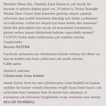
Merhaba Mesut Bey, Nişanlım Emel Hanım'ın çok büyük bir
hayranı ve şubatta doğum günü var. 24 Şubat'ta Türker İnanoğlu
Maslak Show Center'daki konserine götürüp sürpriz yapmak
istiyorum ama maddi durumuuz olmadığı için sizden yardımınızı
rica ediyorum. Lütfen bu sürpriz için bana destek olur musunuz?
İzmir'den gideceğimiz için ancak yol masrafımızı karşılamaya
gücüm yetiyor konser biletlerinde indirim yaptırabilir misiniz?
LÜTFEN Sizden haber bekliyorum çok teşekkür ederim.
Saygılarımla.
Hayriye ÖZTÜRK
Facebook sayfasında son videolardan birinde turkuaz bir elbise var
hayran kaldım onu bana yollarsanız çok mutlu olurum.
Cabir sarica
Denizli b sehirden
Çiftehavuzlar Lions Kulübü
Ismim Zerrin Tever bu sene Çiftehavuzlar Lions Kulübü'ne başkan
seçildim bir konser vermek istiyorum Sevgili Sayın Emel Sayın'ı çok
seviyorum hem tanışmayı hem de konser için tanışmayı ve
konuşmayı çok istiyorum.Sevgilerimle cevap vermenizi arzu ederim.
REGAİP DEMİRBAŞ