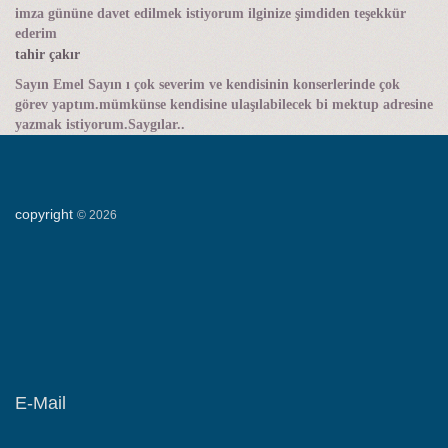
imza gününe davet edilmek istiyorum ilginize şimdiden teşekkür
ederim
tahir çakır
Sayın Emel Sayın ı çok severim ve kendisinin konserlerinde çok
görev yaptım.mümkünse kendisine ulaşılabilecek bi mektup adresine
yazmak istiyorum.Saygılar..
copyright
©
2026
E-Mail