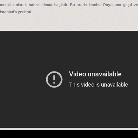
assolist olarak sahne almaa başladı. Bu arada İsanbul Rayosuna geçti ve
İstanbul'a yerleşti.