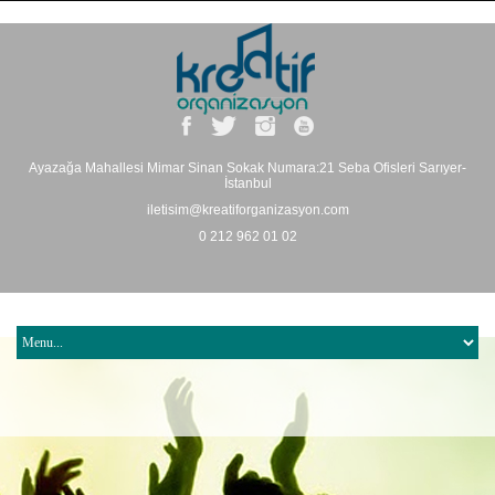
Ayazağa Mahallesi Mimar Sinan Sokak Numara:21 Seba Ofisleri Sarıyer-
İstanbul
iletisim@kreatiforganizasyon.com
0 212 962 01 02