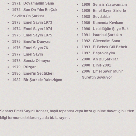
1971 Doyamadım Sana
1986 Sensiz Yaşayamam
1972 Son On Yılın En Çok
1986 Emel Sayın Sizlerle
Sevilen On Şarkısı
1988 Sevdalılar
1973 Emel Sayın 1973
1989 Kanımda Kıvılcım
1974 Emel Sayın 1974
1990 Üzüldüğün Şeye Bak
1991 İstanbul Şarkıları
1975 Emel Sayın 1975
1992 Gücendim Sana
1975 Emel'in Dünyası
1993 El Bebek Gül Bebek
1976 Emel Sayın 76
1997 Başroldeyim
1977 Emel Sayın
2000 Ah Bu Şarkılar
1978 Sensiz Olmuyor
2000 Dinle 2001
1979 Rüzgar
2006 Emel Sayın Münir
1980 Emel'in Seçtikleri
Nurettin Söylüyor
1982 Bir Şarkıdır Yalnızlığım
Sanatçı Emel Sayın'ı konser, bayii topantısı veya imza gününe davet için lütfen
bilgi formunu doldurun ya da bizi arayın .