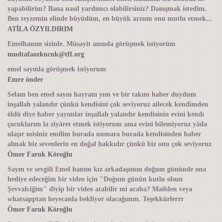
yapabilirim? Bana nasıl yardımcı olabilirsiniz? Danışmak istedim.
Ben teyzemin elinde büyüdüm, en büyük arzum onu mutlu etmek...
ATİLA ÖZYILDIRIM
Emelhanım sizinle. Müsayit anında görüşmek istiyorüm
mudtafaozkucuk@tff.org
emel sayınla görüşmek istiyorum
Emre önder
Selam ben emel sayın hayranı yım ve bir takım haber duydum
inşallah yalandır çünkü kendisini çok seviyoruz ailecek kendimden
öldü diye haber yayımlar inşallah yalandır kendisinin evini kendı
çocuklarım la ziyâret etmek istiyorum ama evini bilemiyoruz yâda
ulaşır misiniz emilim burada numara burada kendisinden haber
almak biz sevenlerin en doğal hakkıdır çünkü biz onu çok seviyoruz
Ömer Faruk Köroğlu
Sayın ve sevgili Emel hanım kız arkadaşımın doğum gününde ona
hediye edeceğim bir video için "Doğum günün kutlu olsun
Şevvalciğim" diyip bir video atabilir mi acaba? Mailden veya
whatsapptan heyecanla bekliyor olacağımm. Teşekkürlerrr
Ömer Faruk Köroğlu