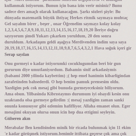
kullanmak istiyorum. Bunun için bana izin verir misiniz? Bunu
sadece ders amaçlı olarak kullanacağım. Şarkı sözleri şöyle: Bu
dünyada matematik büyük ihtiyaç Herkes ritmik saymaya muhtaç
Gel sayalım birer , beşer , onar Öğrenelim saymayı kolay kolay
1,2,3,4,5,6,7,8,9,10,11,12,13,14,15,16,17,18,19,20 İleriye doğru
sayıyorum şimdi Yukarı çıkarken yoruldum, 20 den sonra
duruldum. Arkadaşım geldi aşağıya Merdivenden indim saya saya
20,19,18,17,16,15,14,13,12,11,10,9,8,7,6,5,4,3,2,1 Hava soğuk içeri gir
Serap sayılan
Onu gormeyi o kadar istiyorumki cocuklugumdan beri bir gun
gorurum diye umutlaniyordum. Babamin sinif arkadasiymis
(babami 2000 yilinda kaybettim) ;( hep emel hanimin kibarligindan
zarafetinden bahsederdi. O hep benim pamuk prensesim oldu.
Yazdigim pek cok mesaj gibi bunuda gormeyeceksiniz biliyorum.
Ama olsun. Yilbasinda Kibrıstaymıs durumum iyi olsaydi kesin onu
uzaktanda olsa gormeye gelirdim :( mesaj yazdigim zaman sanki
onunla konusuyor gibi ozlemim hafifliyor. Allaha emanet olun. Eger
mesajimi okuyan olursa onun icin hep dua ettigimi soyleyin.
Gülseren akın
Merabalar Ben kendisinden minik bir ricada bulunmak için 11 ekim
'e kadar görüşmek istiyorum.benimle ittibata geçerse çok ama çok