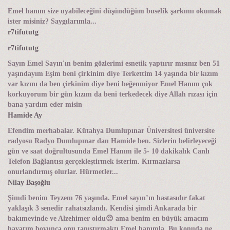
Emel hanım size uyabileceğini düşündüğüm buselik şarkımı okumak
ister misiniz? Saygılarımla...
r7tifututg
r7tifututg
Sayın Emel Sayın'ın benim gözlerimi esnetik yaptırır mısınız ben 51
yaşındayım Eşim beni çirkinim diye Terkettim 14 yaşında bir kızım
var kızını da ben çirkinim diye beni beğenmiyor Emel Hanım çok
korkuyorum bir gün kızım da beni terkedecek diye Allah rızası için
bana yardım eder misin
Hamide Ay
Efendim merhabalar. Kütahya Dumlupınar Üniversitesi üniversite
radyosu Radyo Dumlupınar dan Hamide ben. Sizlerin belirleyeceği
gün ve saat doğrultusunda Emel Hanım ile 5- 10 dakikalık Canlı
Telefon Bağlantısı gerçekleştirmek isterim. Kırmazlarsa
onurlandırmış olurlar. Hürmetler...
Nilay Başoğlu
Şimdi benim Teyzem 76 yaşında. Emel sayın’ın hastasıdır fakat
yaklaşık 3 senedir rahatsızlandı. Kendisi şimdi Ankarada bir
bakımevinde ve Alzehimer oldu😔 ama benim en büyük amacım
hayatım boyunca onu tanıştırmaktı Emel hanımla. Bu konuda ne