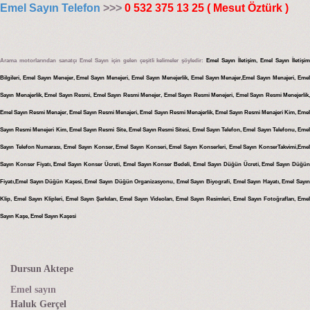
Emel Sayın Telefon
>>>
0 532 375 13 25 ( Mesut Öztürk )
Arama motorlarından sanatçı Emel Sayın için gelen çeşitli kelimeler şöyledir:
Emel Sayın İletişim, Emel Sayın İletişi
Bilgileri, Emel Sayın Menejer, Emel Sayın Menejeri, Emel Sayın Menejerlik, Emel Sayın Menajer,Emel Sayın Menajeri, Emel
Sayın Menajerlik, Emel Sayın Resmi, Emel Sayın Resmi Menejer, Emel Sayın Resmi Menejeri, Emel Sayın Resmi Menejerlik,
Emel Sayın Resmi Menajer, Emel Sayın Resmi Menajeri, Emel Sayın Resmi Menajerlik, Emel Sayın Resmi Menajeri Kim, Emel
Sayın Resmi Menejeri Kim, Emel Sayın Resmi Site, Emel Sayın Resmi Sitesi, Emel Sayın Telefon, Emel Sayın Telefonu, Emel
Sayın Telefon Numarası, Emel Sayın Konser, Emel Sayın Konseri, Emel Sayın Konserleri, Emel Sayın KonserTakvimi,Emel
Sayın Konser Fiyatı, Emel Sayın Konser Ücreti, Emel Sayın Konser Bedeli, Emel Sayın Düğün Ücreti, Emel Sayın Düğün
Fiyatı,Emel Sayın Düğün Kaşesi, Emel Sayın Düğün Organizasyonu, Emel Sayın Biyografi, Emel Sayın Hayatı, Emel Sayın
Klip, Emel Sayın Klipleri, Emel Sayın Şarkıları, Emel Sayın Videoları, Emel Sayın Resimleri, Emel Sayın Fotoğrafları, Emel
Sayın Kaşe, Emel Sayın Kaşesi
Dursun Aktepe
Emel sayın
Haluk Gerçel