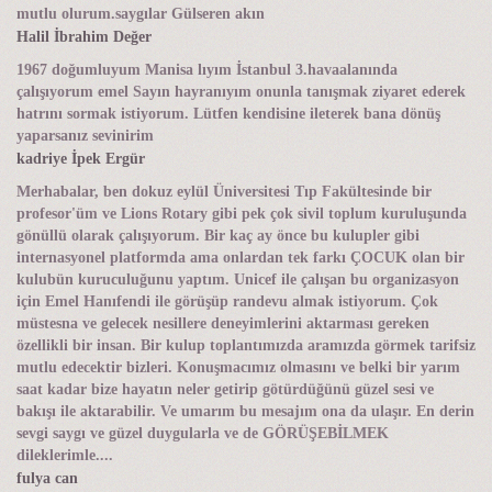
mutlu olurum.saygılar Gülseren akın
Halil İbrahim Değer
1967 doğumluyum Manisa lıyım İstanbul 3.havaalanında
çalışıyorum emel Sayın hayranıyım onunla tanışmak ziyaret ederek
hatrını sormak istiyorum. Lütfen kendisine ileterek bana dönüş
yaparsanız sevinirim
kadriye İpek Ergür
Merhabalar, ben dokuz eylül Üniversitesi Tıp Fakültesinde bir
profesor'üm ve Lions Rotary gibi pek çok sivil toplum kuruluşunda
gönüllü olarak çalışıyorum. Bir kaç ay önce bu kulupler gibi
internasyonel platformda ama onlardan tek farkı ÇOCUK olan bir
kulubün kuruculuğunu yaptım. Unicef ile çalışan bu organizasyon
için Emel Hanıfendi ile görüşüp randevu almak istiyorum. Çok
müstesna ve gelecek nesillere deneyimlerini aktarması gereken
özellikli bir insan. Bir kulup toplantımızda aramızda görmek tarifsiz
mutlu edecektir bizleri. Konuşmacımız olmasını ve belki bir yarım
saat kadar bize hayatın neler getirip götürdüğünü güzel sesi ve
bakışı ile aktarabilir. Ve umarım bu mesajım ona da ulaşır. En derin
sevgi saygı ve güzel duygularla ve de GÖRÜŞEBİLMEK
dileklerimle....
fulya can