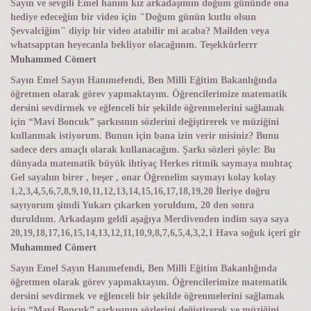
Sayın ve sevgili Emel hanım kız arkadaşımın doğum gününde ona
hediye edeceğim bir video için "Doğum günün kutlu olsun
Şevvalciğim" diyip bir video atabilir mi acaba? Mailden veya
whatsapptan heyecanla bekliyor olacağımm. Teşekkürlerrr
Muhammed Cömert
Sayın Emel Sayın Hanımefendi, Ben Milli Eğitim Bakanlığında
öğretmen olarak görev yapmaktayım. Öğrencilerimize matematik
dersini sevdirmek ve eğlenceli bir şekilde öğrenmelerini sağlamak
için “Mavi Boncuk” şarkısının sözlerini değiştirerek ve müziğini
kullanmak istiyorum. Bunun için bana izin verir misiniz? Bunu
sadece ders amaçlı olarak kullanacağım. Şarkı sözleri şöyle: Bu
dünyada matematik büyük ihtiyaç Herkes ritmik saymaya muhtaç
Gel sayalım birer , beşer , onar Öğrenelim saymayı kolay kolay
1,2,3,4,5,6,7,8,9,10,11,12,13,14,15,16,17,18,19,20 İleriye doğru
sayıyorum şimdi Yukarı çıkarken yoruldum, 20 den sonra
duruldum. Arkadaşım geldi aşağıya Merdivenden indim saya saya
20,19,18,17,16,15,14,13,12,11,10,9,8,7,6,5,4,3,2,1 Hava soğuk içeri gir
Muhammed Cömert
Sayın Emel Sayın Hanımefendi, Ben Milli Eğitim Bakanlığında
öğretmen olarak görev yapmaktayım. Öğrencilerimize matematik
dersini sevdirmek ve eğlenceli bir şekilde öğrenmelerini sağlamak
için “Mavi Boncuk” şarkısının sözlerini değiştirerek ve müziğini