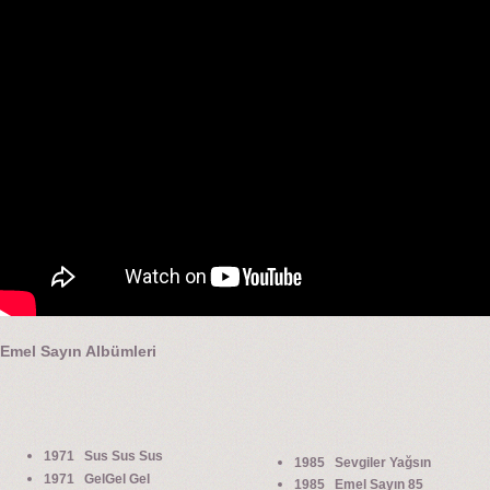
Emel Sayın Albümleri
1971 Sus Sus Sus
1985 Sevgiler Yağsın
1971 GelGel Gel
1985 Emel Sayın 85