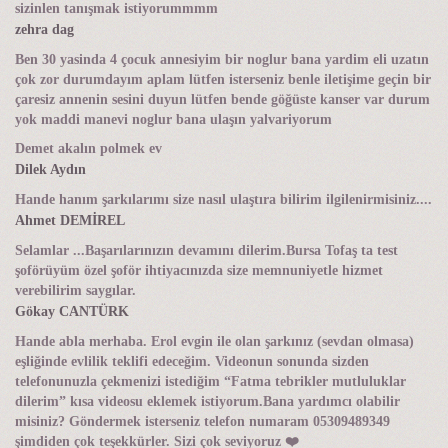
sizinlen tanışmak istiyorummmm
zehra dag
Ben 30 yasinda 4 çocuk annesiyim bir noglur bana yardim eli uzatın
çok zor durumdayım aplam lütfen isterseniz benle iletişime geçin bir
çaresiz annenin sesini duyun lütfen bende göğüste kanser var durum
yok maddi manevi noglur bana ulaşın yalvariyorum
Demet akalın polmek ev
Dilek Aydın
Hande hanım şarkılarımı size nasıl ulaştıra bilirim ilgilenirmisiniz....
Ahmet DEMİREL
Selamlar ...Başarılarınızın devamını dilerim.Bursa Tofaş ta test
şoförüyüm özel şoför ihtiyacınızda size memnuniyetle hizmet
verebilirim saygılar.
Gökay CANTÜRK
Hande abla merhaba. Erol evgin ile olan şarkınız (sevdan olmasa)
eşliğinde evlilik teklifi edeceğim. Videonun sonunda sizden
telefonunuzla çekmenizi istediğim “Fatma tebrikler mutluluklar
dilerim” kısa videosu eklemek istiyorum.Bana yardımcı olabilir
misiniz? Göndermek isterseniz telefon numaram 05309489349
şimdiden çok teşekkürler. Sizi çok seviyoruz ❤️