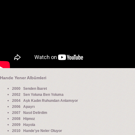
Hande Yener Albümleri
2000 Senden İbaret
2002 Sen Yoluna Ben Yoluma
2004 Aşk Kadın Ruhundan Anlamıyor
2006 Apayrı
2007 Nasıl Delirdim
2008 Hipnoz
2009 Hayola
2010 Hande'ye Neler Oluyor