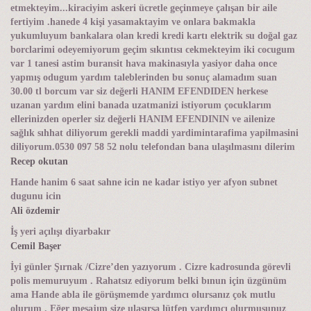
etmekteyim...kiraciyim askeri ücretle geçinmeye çalışan bir aile
fertiyim .hanede 4 kişi yasamaktayim ve onlara bakmakla
yukumluyum bankalara olan kredi kredi kartı elektrik su doğal gaz
borclarimi odeyemiyorum geçim sıkıntısı cekmekteyim iki cocugum
var 1 tanesi astim buransit hava makinasıyla yasiyor daha once
yapmış odugum yardım taleblerinden bu sonuç alamadım suan
30.00 tl borcum var siz değerli HANIM EFENDIDEN herkese
uzanan yardım elini banada uzatmanizi istiyorum çocuklarım
ellerinizden operler siz değerli HANIM EFENDININ ve ailenize
sağlık sıhhat diliyorum gerekli maddi yardimintarafima yapilmasini
diliyorum.0530 097 58 52 nolu telefondan bana ulaşılmasını dilerim
Recep okutan
Hande hanim 6 saat sahne icin ne kadar istiyo yer afyon subnet
dugunu icin
Ali özdemir
İş yeri açılışı diyarbakır
Cemil Başer
İyi günler Şırnak /Cizre’den yazıyorum . Cizre kadrosunda görevli
polis memuruyum . Rahatsız ediyorum belki bınun için üzgünüm
ama Hande abla ile görüşmemde yardımcı olursanız çok mutlu
olurum . Eğer mesajım size ulaşırsa lütfen yardımcı olurmusunuz