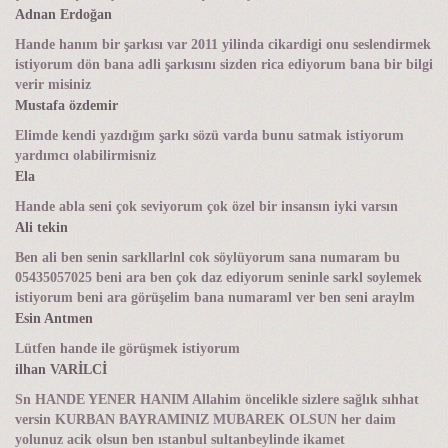
Adnan Erdoğan
Hande hanım bir şarkısı var 2011 yilinda cikardigi onu seslendirmek
istiyorum dön bana adli şarkısını sizden rica ediyorum bana bir bilgi
verir misiniz
Mustafa özdemir
Elimde kendi yazdığım şarkı sözü varda bunu satmak istiyorum
yardımcı olabilirmisniz
Ela
Hande abla seni çok seviyorum çok özel bir insansın iyki varsın
Ali tekin
Ben ali ben senin sarkllarlnl cok söylüyorum sana numaram bu
05435057025 beni ara ben çok daz ediyorum seninle sarkl soylemek
istiyorum beni ara görüşelim bana numaraml ver ben seni araylm
Esin Antmen
Lütfen hande ile görüşmek istiyorum
ilhan VARİLCİ
Sn HANDE YENER HANIM Allahim öncelikle sizlere sağlık sıhhat
versin KURBAN BAYRAMINIZ MUBAREK OLSUN her daim
yolunuz acik olsun ben ıstanbul sultanbeylinde ikamet