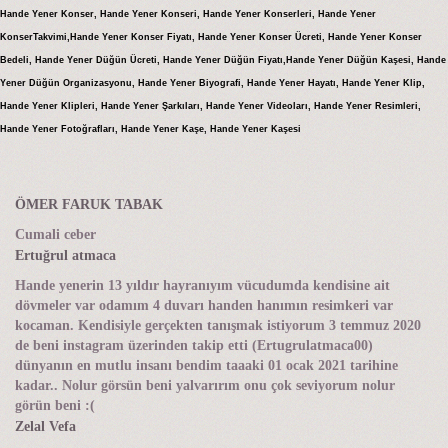
Hande Yener Konser, Hande Yener Konseri, Hande Yener Konserleri, Hande Yener
KonserTakvimi,Hande Yener Konser Fiyatı, Hande Yener Konser Ücreti, Hande Yener Konser
Bedeli, Hande Yener Düğün Ücreti, Hande Yener Düğün Fiyatı,Hande Yener Düğün Kaşesi, Hande
Yener Düğün Organizasyonu, Hande Yener Biyografi, Hande Yener Hayatı, Hande Yener Klip,
Hande Yener Klipleri, Hande Yener Şarkıları, Hande Yener Videoları, Hande Yener Resimleri,
Hande Yener Fotoğrafları, Hande Yener Kaşe, Hande Yener Kaşesi
ÖMER FARUK TABAK
Cumali ceber
Ertuğrul atmaca
Hande yenerin 13 yıldır hayranıyım vücudumda kendisine ait
dövmeler var odamım 4 duvarı handen hanımın resimkeri var
kocaman. Kendisiyle gerçekten tanışmak istiyorum 3 temmuz 2020
de beni instagram üzerinden takip etti (Ertugrulatmaca00)
dünyanın en mutlu insanı bendim taaaki 01 ocak 2021 tarihine
kadar.. Nolur görsün beni yalvarırım onu çok seviyorum nolur
görün beni :(
Zelal Vefa