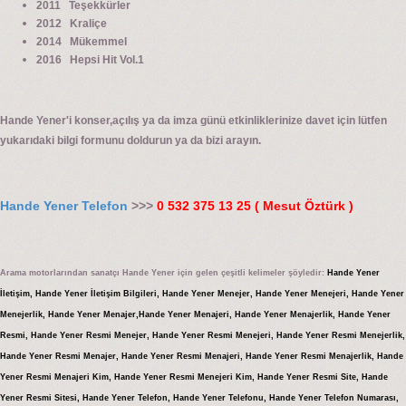
2011 Teşekkürler
2012 Kraliçe
2014 Mükemmel
2016 Hepsi Hit Vol.1
Hande Yener'i konser,açılış ya da imza günü etkinliklerinize davet için lütfen
yukarıdaki bilgi formunu doldurun ya da bizi arayın.
Hande Yener Telefon
>>>
0 532 375 13 25 ( Mesut Öztürk )
Arama motorlarından sanatçı Hande Yener için gelen çeşitli kelimeler şöyledir:
Hande Yener
İletişim, Hande Yener İletişim Bilgileri, Hande Yener Menejer, Hande Yener Menejeri, Hande Yener
Menejerlik, Hande Yener Menajer,Hande Yener Menajeri, Hande Yener Menajerlik, Hande Yener
Resmi, Hande Yener Resmi Menejer, Hande Yener Resmi Menejeri, Hande Yener Resmi Menejerlik,
Hande Yener Resmi Menajer, Hande Yener Resmi Menajeri, Hande Yener Resmi Menajerlik, Hande
Yener Resmi Menajeri Kim, Hande Yener Resmi Menejeri Kim, Hande Yener Resmi Site, Hande
Yener Resmi Sitesi, Hande Yener Telefon, Hande Yener Telefonu, Hande Yener Telefon Numarası,