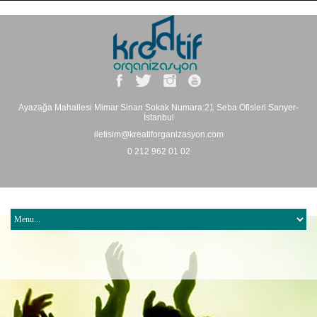
Ayazağa Mahallesi Mimar Sinan Sokak Numara:21 Seba Ofisleri Sarıyer-
İstanbul
iletisim@kreatiforganizasyon.com
0 212 962 01 02