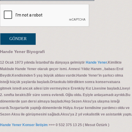
Hande Yener Biyografi
12 Ocak 1973 yılında İstanbul'da dünyaya gelmiştir
Hande Yener
.Kimlikte
Makbule Hande Yener olarak geçer ismi. Annesi Yıldız Hanım , babası Erol
Beydir.Kendisinden 5 yaş büyük ablası vardır.Hande Yener'in şarkıcı olma
isteği küçük yaşlarda başladı.Ortaokulu bitirdikten sonra konservatuara
gitmek istedi ancak ailesi izin vermeyince Erenköy Kız Lisesine başladı.Liseyi
2. sınıfta bıraktı.Bİr süre sonra evlendi. Oğlu oldu. Eşiyle anlaşamadı ayrıldı.Bu
dönemlerde şan dersi almaya başladı.Hep Sezen Aksu'ya ulaşma isteği
vardı.Tezgartarlık yaptığı dönemlerde Hülya Avşar kendisine yardımcı oldu ve
Sezen Aksu ile görüşmesini sağladı.Aksu'ya 2 yıl vokalistlik ve asistanlık yaptı.
Hande Yener Konser İletişim
>>> 0 532 375 13 25 ( Mesut Öztürk )