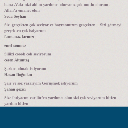
bana .Vaktinizi aldim yardımcı olursanız çok mutlu olurum .
Allah’a emanet olun
Seda Seyhan
Sizi gerçekten çok seviyor ve hayranınızım gerçekten... Sizi görmeyi
gerçekten çok istiyorum
fatmanaz kırmızı
emel sonmez
Siiiizi coook cok seviyorum
ceren Altuntaş
Şarkıcı olmak istiyorum
Hasan Doğudan
Şâir ve söz yazarıyım Görüşmek istiyorum
Şahan gezici
Size ihtiyacım var lütfen yardımcı olun sizi çok seviyorum lütfen
yardım lütfen