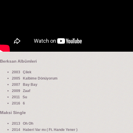
Berksan Albümleri
2003 Çilek
2005 Kalbime Dönüyorum
2007 Bay Bay
2009 Zaaf
2011 Su
2016 6
Maksi Single
2013 Oh Oh
2014 Haberi Var mı ( Ft. Hande Yener )