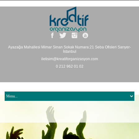
Ayazağa Mahallesi Mimar Sinan Sokak Numara:21 Seba Ofisleri Sarıyer-
İstanbul
iletisim@kreatiforganizasyon.com
0 212 962 01 02