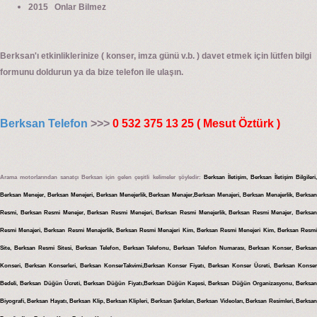
2015 Onlar Bilmez
Berksan'ı etkinliklerinize ( konser, imza günü v.b. ) davet etmek için lütfen bilgi
formunu doldurun ya da bize telefon ile ulaşın.
Berksan Telefon
>>>
0 532 375 13 25 ( Mesut Öztürk )
Arama motorlarından sanatçı Berksan için gelen çeşitli kelimeler şöyledir:
Berksan İletişim, Berksan İletişim Bilgileri
Berksan Menejer, Berksan Menejeri, Berksan Menejerlik, Berksan Menajer,Berksan Menajeri, Berksan Menajerlik, Berksan
Resmi, Berksan Resmi Menejer, Berksan Resmi Menejeri, Berksan Resmi Menejerlik, Berksan Resmi Menajer, Berksan
Resmi Menajeri, Berksan Resmi Menajerlik, Berksan Resmi Menajeri Kim, Berksan Resmi Menejeri Kim, Berksan Resmi
Site, Berksan Resmi Sitesi, Berksan Telefon, Berksan Telefonu, Berksan Telefon Numarası, Berksan Konser, Berksan
Konseri, Berksan Konserleri, Berksan KonserTakvimi,Berksan Konser Fiyatı, Berksan Konser Ücreti, Berksan Konser
Bedeli, Berksan Düğün Ücreti, Berksan Düğün Fiyatı,Berksan Düğün Kaşesi, Berksan Düğün Organizasyonu, Berksan
Biyografi, Berksan Hayatı, Berksan Klip, Berksan Klipleri, Berksan Şarkıları, Berksan Videoları, Berksan Resimleri, Berksan