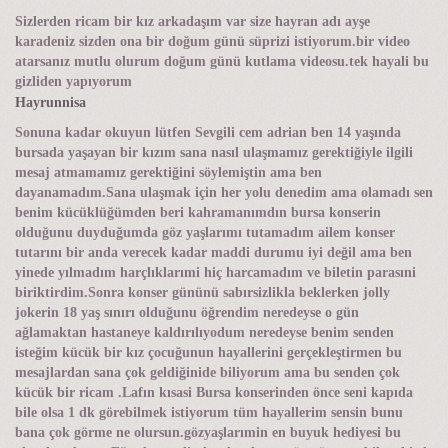
Sizlerden ricam bir kız arkadaşım var size hayran adı ayşe
karadeniz sizden ona bir doğum günü süprizi istiyorum.bir video
atarsanız mutlu olurum doğum günü kutlama videosu.tek hayali bu
gizliden yapıyorum
Hayrunnisa
Sonuna kadar okuyun lütfen Sevgili cem adrian ben 14 yaşında
bursada yaşayan bir kızım sana nasıl ulaşmamız gerektiğiyle ilgili
mesaj atmamamız gerektiğini söylemiştin ama ben
dayanamadım.Sana ulaşmak için her yolu denedim ama olamadı sen
benim kücüklüğümden beri kahramanımdın bursa konserin
olduğunu duyduğumda göz yaşlarımı tutamadım ailem konser
tutarını bir anda verecek kadar maddi durumu iyi değil ama ben
yinede yılmadım harçlıklarımi hiç harcamadım ve biletin parasıni
biriktirdim.Sonra konser gününü sabırsizlikla beklerken jolly
jokerin 18 yaş sınırı olduğunu öğrendim neredeyse o gün
ağlamaktan hastaneye kaldırılıyodum neredeyse benim senden
isteğim kücük bir kız çocuğunun hayallerini gerçekleştirmen bu
mesajlardan sana çok geldiğinide biliyorum ama bu senden çok
kücük bir ricam .Lafın kısasi Bursa konserinden önce seni kapıda
bile olsa 1 dk görebilmek istiyorum tüm hayallerim sensin bunu
bana çok görme ne olursun.gözyaşlarımin en buyuk hediyesi bu