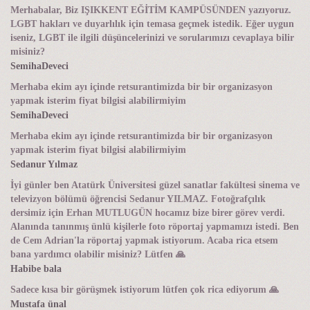
Merhabalar, Biz IŞIKKENT EĞİTİM KAMPÜSÜNDEN yazıyoruz.
LGBT hakları ve duyarlılık için temasa geçmek istedik. Eğer uygun
iseniz, LGBT ile ilgili düşüncelerinizi ve sorularımızı cevaplaya bilir
misiniz?
SemihaDeveci
Merhaba ekim ayı içinde retsurantimizda bir bir organizasyon
yapmak isterim fiyat bilgisi alabilirmiyim
SemihaDeveci
Merhaba ekim ayı içinde retsurantimizda bir bir organizasyon
yapmak isterim fiyat bilgisi alabilirmiyim
Sedanur Yılmaz
İyi günler ben Atatürk Üniversitesi güzel sanatlar fakültesi sinema ve
televizyon bölümü öğrencisi Sedanur YILMAZ. Fotoğrafçılık
dersimiz için Erhan MUTLUGÜN hocamız bize birer görev verdi.
Alanında tanınmış ünlü kişilerle foto röportaj yapmamızı istedi. Ben
de Cem Adrian'la röportaj yapmak istiyorum. Acaba rica etsem
bana yardımcı olabilir misiniz? Lütfen 🙏
Habibe bala
Sadece kısa bir görüşmek istiyorum lütfen çok rica ediyorum 🙏
Mustafa ünal