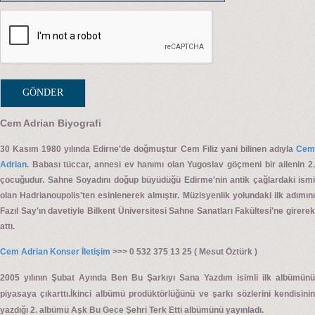
Cem Adrian Biyografi
30 Kasım 1980 yılında Edirne'de doğmuştur Cem Filiz yani bilinen adıyla
Cem
Adrian
. Babası tüccar, annesi ev hanımı olan Yugoslav göçmeni bir ailenin 2.
çocuğudur. Sahne Soyadını doğup büyüdüğü Edirme'nin antik çağlardaki ismi
olan Hadrianoupolis'ten esinlenerek almıştır. Müzisyenlik yolundaki ilk adımını
Fazıl Say'ın davetiyle Bilkent Üniversitesi Sahne Sanatları Fakültesi'ne girerek
attı.
Cem Adrian Konser İletişim
>>> 0 532 375 13 25 ( Mesut Öztürk )
2005 yılının Şubat Ayında Ben Bu Şarkıyı Sana Yazdım isimli ilk albümünü
piyasaya çıkarttı.İkinci albümü prodüktörlüğünü ve şarkı sözlerini kendisinin
yazdığı 2. albümü Aşk Bu Gece Şehri Terk Etti albümünü yayınladı.