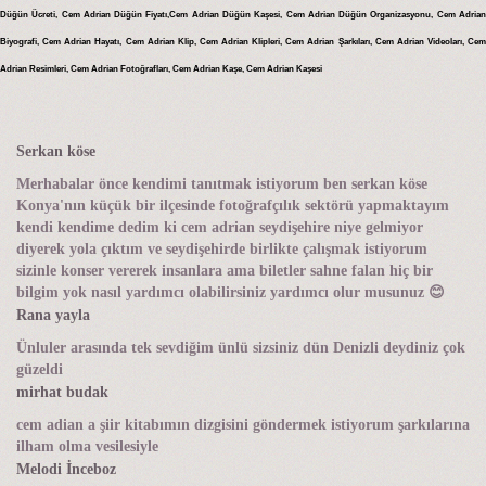
Düğün Ücreti, Cem Adrian Düğün Fiyatı,Cem Adrian Düğün Kaşesi, Cem Adrian Düğün Organizasyonu, Cem Adrian
Biyografi, Cem Adrian Hayatı, Cem Adrian Klip, Cem Adrian Klipleri, Cem Adrian Şarkıları, Cem Adrian Videoları, Cem
Adrian Resimleri, Cem Adrian Fotoğrafları, Cem Adrian Kaşe, Cem Adrian Kaşesi
Serkan köse
Merhabalar önce kendimi tanıtmak istiyorum ben serkan köse
Konya'nın küçük bir ilçesinde fotoğrafçılık sektörü yapmaktayım
kendi kendime dedim ki cem adrian seydişehire niye gelmiyor
diyerek yola çıktım ve seydişehirde birlikte çalışmak istiyorum
sizinle konser vererek insanlara ama biletler sahne falan hiç bir
bilgim yok nasıl yardımcı olabilirsiniz yardımcı olur musunuz 😊
Rana yayla
Ünluler arasında tek sevdiğim ünlü sizsiniz dün Denizli deydiniz çok
güzeldi
mirhat budak
cem adian a şiir kitabımın dizgisini göndermek istiyorum şarkılarına
ilham olma vesilesiyle
Melodi İnceboz