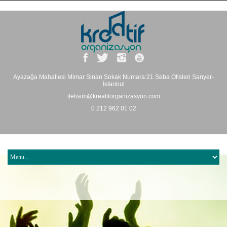
Ayazağa Mahallesi Mimar Sinan Sokak Numara:21 Seba Ofisleri Sarıyer-
İstanbul
iletisim@kreatiforganizasyon.com
0 212 962 01 02