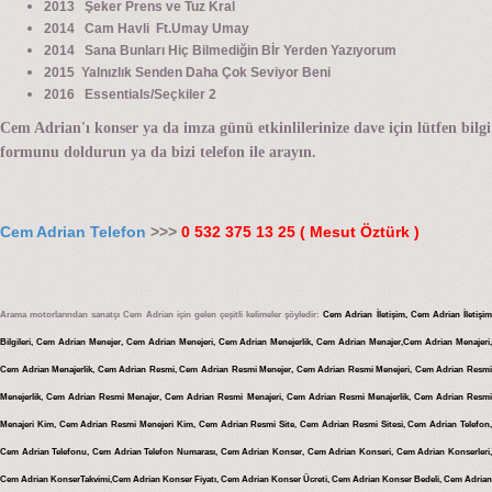
2013 Şeker Prens ve Tuz Kral
2014 Cam Havli Ft.Umay Umay
2014 Sana Bunları Hiç Bilmediğin Bİr Yerden Yazıyorum
2015 Yalnızlık Senden Daha Çok Seviyor Beni
2016 Essentials/Seçkiler 2
Cem Adrian'ı konser ya da imza günü etkinlilerinize dave için lütfen bilgi
formunu doldurun ya da bizi telefon ile arayın.
Cem Adrian Telefon
>>>
0 532 375 13 25 ( Mesut Öztürk )
Arama motorlarından sanatçı Cem Adrian için gelen çeşitli kelimeler şöyledir:
Cem Adrian İletişim, Cem Adrian İletişi
Bilgileri, Cem Adrian Menejer, Cem Adrian Menejeri, Cem Adrian Menejerlik, Cem Adrian Menajer,Cem Adrian Menajeri,
Cem Adrian Menajerlik, Cem Adrian Resmi, Cem Adrian Resmi Menejer, Cem Adrian Resmi Menejeri, Cem Adrian Resmi
Menejerlik, Cem Adrian Resmi Menajer, Cem Adrian Resmi Menajeri, Cem Adrian Resmi Menajerlik, Cem Adrian Resmi
Menajeri Kim, Cem Adrian Resmi Menejeri Kim, Cem Adrian Resmi Site, Cem Adrian Resmi Sitesi, Cem Adrian Telefon,
Cem Adrian Telefonu, Cem Adrian Telefon Numarası, Cem Adrian Konser, Cem Adrian Konseri, Cem Adrian Konserleri,
Cem Adrian KonserTakvimi,Cem Adrian Konser Fiyatı, Cem Adrian Konser Ücreti, Cem Adrian Konser Bedeli, Cem Adrian