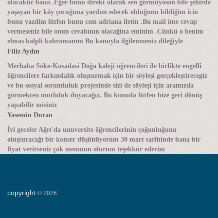
olacaktır bana .Eğer bunu direkt olarak sen görmüyosan bile şehirde
yaşayan bir köy çocuğuna yardım edecek olduğunu bildiğim icin
bunu yazdim lütfen bunu cem adriana iletin .Bu mail ime cevap
vermeseniz bile onun cevabının olacağina eminim .Cünkü o benim
elmas kalpli kahramanım Bu konuyla ilgilenmeniz dileğiyle
Filiz Aydın
Merhaba Söke-Kusadasi Doğa koleji öğrencileri ile birlikte engelli
öğrencilere farkındalık oluşturmak için bir söyleşi gerçekleştirecegiz
ve bu sosyal sorumluluk projesinde sizi de söyleşi için aramızda
görmekten mutluluk duyacağız. Bu konuda lütfen bize geri dönüş
yapabilir misiniz
Yasemin Duran
İyi geceler Ağrı'da unuversite öğrencilerinin çoğunluğunu
oluşturacağı bir konser düşünüyorum 30 mart tarihinde bana bir
fiyat verirseniz çok memnun olurum teşekkür ederim
copyright
©
2026