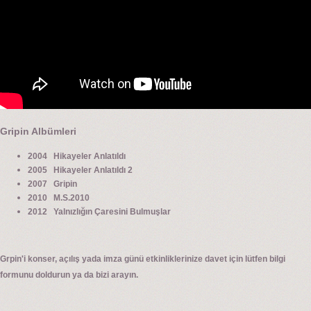
Gripin Albümleri
2004 Hikayeler Anlatıldı
2005 Hikayeler Anlatıldı 2
2007 Gripin
2010 M.S.2010
2012 Yalnızlığın Çaresini Bulmuşlar
Grpin'i konser, açılış yada imza günü etkinliklerinize davet için lütfen bilgi
formunu doldurun ya da bizi arayın.