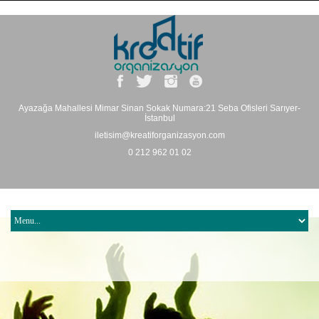
Ayazağa Mahallesi Mimar Sinan Sokak Numara:21 Seba Ofisleri Sarıyer-
İstanbul
iletisim@kreatiforganizasyon.com
0 212 962 01 02