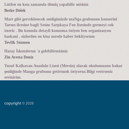
Lütfen en kısa zamanda dönüş yapabilir misiniz
Berke Dölek
Mart gibi gerceklesecek senligimizde maNga grubunun konserini
Tarsus ilcesine bagli Sesim Sarpkaya Fen lisesinde gormeyi cok
isteriz . Bu konuda detayli konusma istiyen ben organizasyon
baskani , sizlerden en kisa surede haber bekliyorum
Tevfik Sözmen
Hatay İskenderun 'a gelebilirmisiniz
Zin Avesta Deniz
Yusuf Kalkavan Anadolu Lisesi (Mersin) olarak okulumuzun bahar
şenliğinde Manga grubunu getirtmek istiyoruz.Bilgi verirseniz
sevinirim.
copyright
©
2026