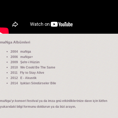
maNga Albümleri
2004 maNga
2006 maNga+
2009 Şehr-i Hüzün
2010 We Could Be The Same
2011 Fly to Stay Alive
2012 E - Akustik
2014 Işıkları Söndürseler Bile
maNga'yı konseri festival ya da imza gnü etkinliklerinize dave için lütfen
yukarıdaki bilgi formunu doldurun ya da bizi arayın.