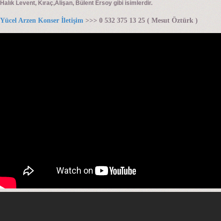
Halık Levent, Kıraç,Alişan, Bülent Ersoy gibi isimlerdir.
Yücel Arzen Konser İletişim
>>> 0 532 375 13 25 ( Mesut Öztürk )