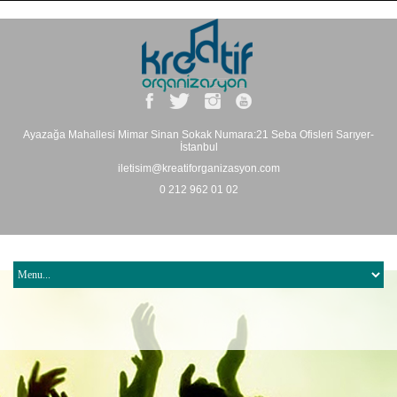
Ayazağa Mahallesi Mimar Sinan Sokak Numara:21 Seba Ofisleri Sarıyer-
İstanbul
iletisim@kreatiforganizasyon.com
0 212 962 01 02