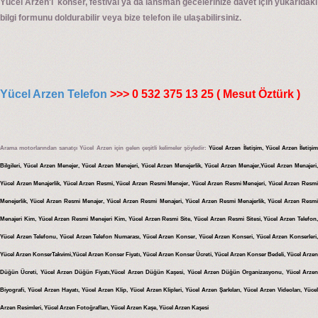
Yücel Arzen'i konser, festival ya da lansman gecelerinize davet için yukarıdaki
bilgi formunu doldurabilir veya bize telefon ile ulaşabilirsiniz.
Yücel Arzen Telefon
>>> 0 532 375 13 25 ( Mesut Öztürk )
Arama motorlarından sanatçı Yücel Arzen için gelen çeşitli kelimeler şöyledir:
Yücel Arzen İletişim, Yücel Arzen İletişi
Bilgileri, Yücel Arzen Menejer, Yücel Arzen Menejeri, Yücel Arzen Menejerlik, Yücel Arzen Menajer,Yücel Arzen Menajeri,
Yücel Arzen Menajerlik, Yücel Arzen Resmi, Yücel Arzen Resmi Menejer, Yücel Arzen Resmi Menejeri, Yücel Arzen Resmi
Menejerlik, Yücel Arzen Resmi Menajer, Yücel Arzen Resmi Menajeri, Yücel Arzen Resmi Menajerlik, Yücel Arzen Resmi
Menajeri Kim, Yücel Arzen Resmi Menejeri Kim, Yücel Arzen Resmi Site, Yücel Arzen Resmi Sitesi, Yücel Arzen Telefon,
Yücel Arzen Telefonu, Yücel Arzen Telefon Numarası, Yücel Arzen Konser, Yücel Arzen Konseri, Yücel Arzen Konserleri,
Yücel Arzen KonserTakvimi,Yücel Arzen Konser Fiyatı, Yücel Arzen Konser Ücreti, Yücel Arzen Konser Bedeli, Yücel Arzen
Düğün Ücreti, Yücel Arzen Düğün Fiyatı,Yücel Arzen Düğün Kaşesi, Yücel Arzen Düğün Organizasyonu, Yücel Arzen
Biyografi, Yücel Arzen Hayatı, Yücel Arzen Klip, Yücel Arzen Klipleri, Yücel Arzen Şarkıları, Yücel Arzen Videoları, Yücel
Arzen Resimleri, Yücel Arzen Fotoğrafları, Yücel Arzen Kaşe, Yücel Arzen Kaşesi