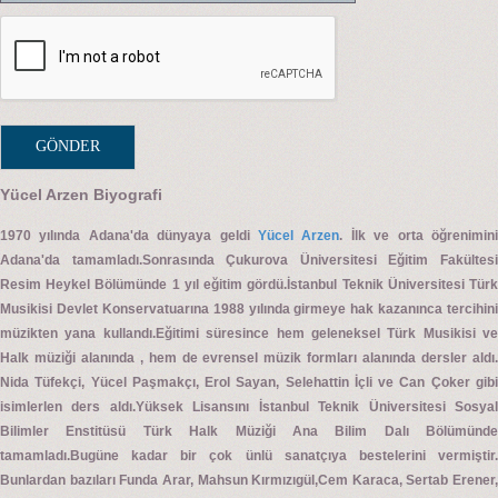
Yücel Arzen Biyografi
1970 yılında Adana'da dünyaya geldi
Yücel Arzen
. İlk ve orta öğrenimin
Adana'da tamamladı.Sonrasında Çukurova Üniversitesi Eğitim Fakültesi
Resim Heykel Bölümünde 1 yıl eğitim gördü.İstanbul Teknik Üniversitesi Türk
Musikisi Devlet Konservatuarına 1988 yılında girmeye hak kazanınca tercihini
müzikten yana kullandı.Eğitimi süresince hem geleneksel Türk Musikisi ve
Halk müziği alanında , hem de evrensel müzik formları alanında dersler aldı.
Nida Tüfekçi, Yücel Paşmakçı, Erol Sayan, Selehattin İçli ve Can Çoker gibi
isimlerlen ders aldı.Yüksek Lisansını İstanbul Teknik Üniversitesi Sosyal
Bilimler Enstitüsü Türk Halk Müziği Ana Bilim Dalı Bölümünde
tamamladı.Bugüne kadar bir çok ünlü sanatçıya bestelerini vermiştir.
Bunlardan bazıları Funda Arar, Mahsun Kırmızıgül,Cem Karaca, Sertab Erener,