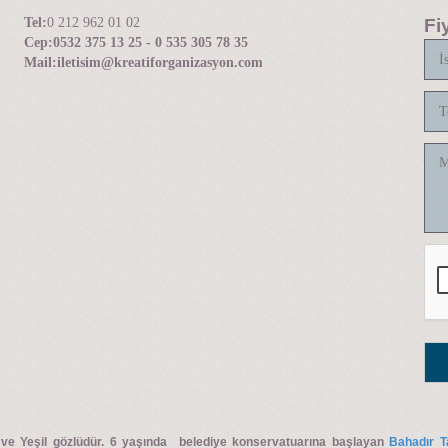
Tel:
0 212 962 01 02
Fi
Cep:
0532 375 13 25 - 0 535 305 78 35
Mail:
iletisim@kreatiforganizasyon.com
 ve Yeşil gözlüdür. 6 yaşında belediye konservatuarına başlayan
Bahadır Ta