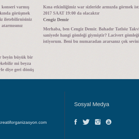
n konseri varmış
Kına etkinliğimiz war sizleride armızda görmek 
hakında görüşmek
2017 SAAT 19:00 da olacaktır
iletebilirnisiniz
Cengiz Demir
 atarmısınız
Merhaba, ben Cengiz Demir. Bahadır Tatlıöz Takvi
saniyede hangi gömleği giymiştir? Lacivert gömle
istiyorum. Beni bu numaradan ararsanız çok sevini
r beyin büyük bir
ekebilir mi beyza
le diye geri dönüş
Sosyal Medya
kreatiforganizasyon.com