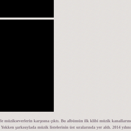
e müzikseverlerin karşısına çıktı. Bu albümün ilk klibi müzik kanalların
ken şarkısıylada müzik listelerinin üst sıralarında yer aldı. 2014 yılının