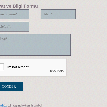
yat ve Bilgi Formu
tlıöz
11 yaşındayken İstanbul