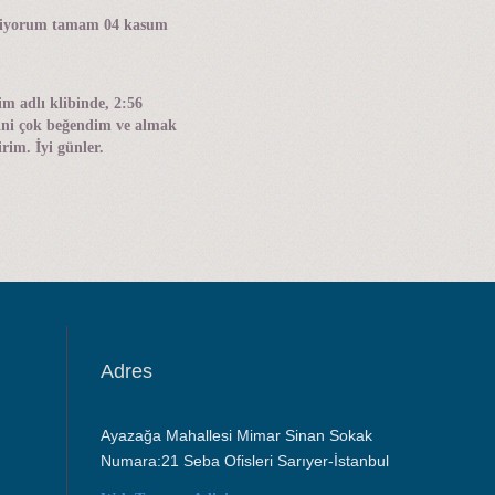
istiyorum tamam 04 kasum
m adlı klibinde, 2:56
ğini çok beğendim ve almak
rim. İyi günler.
Adres
Ayazağa Mahallesi Mimar Sinan Sokak
Numara:21 Seba Ofisleri Sarıyer-İstanbul