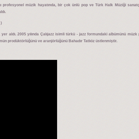
ı profesyonel müzik hayatında, bir çok ünlü pop ve Türk Halk Müziği sanatçıs
ldı.
k )
k yer aldı. 2005 yılında Çalıjazz isimli türkü - jazz formundaki albümünü müz
ümün prodüktörlüğünü ve aranjörlüğünü Bahadır Tatlıöz üstlenmiştir.