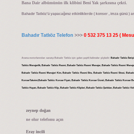
Bana Dair albümünün ilk klibini Beni Yak şarkısına çekti.
Bahadır Tatlıöz'ü yapacağınız etkinliklerde ( konser , imza günü ) a
Bahadır Tatlıöz Telefon
>>>
0 532 375 13 25 ( Mesu
Arama motorlarından sanatçı Bahadır Tatlıöz için gelen çeşitli kelimeler şöyledir:
Bahadır Tatlıöz İleti
Tatlıöz Menajerlik, Bahadır Tatlıöz Resmi, Bahadır Tatlıöz Resmi Menejer, Bahadır Tatlıöz Resmi Meneje
Bahadır Tatlıöz Resmi Menejeri Kim, Bahadır Tatlıöz Resmi Site, Bahadır Tatlıöz Resmi Sitesi, Bahadır
KonserTakvimi,Bahadır Tatlıöz Konser Fiyatı, Bahadır Tatlıöz Konser Ücreti, Bahadır Tatlıöz Konser B
Tatlıöz Hayatı, Bahadır Tatlıöz Klip, Bahadır Tatlıöz Klipleri, Bahadır Tatlıöz Şarkıları, Bahadır Tatlıöz V
zeynep doğan
ne olur telefonu açın
Eray incili