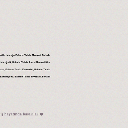
 Tatlıöz Menajer,Bahadır Tatlıöz Menajeri, Bahadır
 Menajerlik, Bahadır Tatlıöz Resmi Menajeri Kim,
eri, Bahadır Tatlıöz Konserleri, Bahadır Tatlıöz
ganizasyonu, Bahadır Tatlıöz Biyografi, Bahadır
 iş hayatında başarılar ❤️