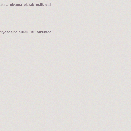
ına piyanst olarak eşlik etti.
k piyasasına sürdü. Bu Albümde