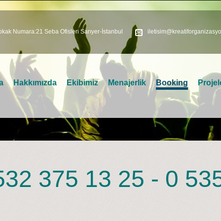
kak Numara:21 Seba Ofisleri Sarıyer-İstanbul
iletisim@kreatiforganizasy
a
Hakkımızda
Ekibimiz
Menajerlik
Booking
Projel
532 375 13 25 - 0 53