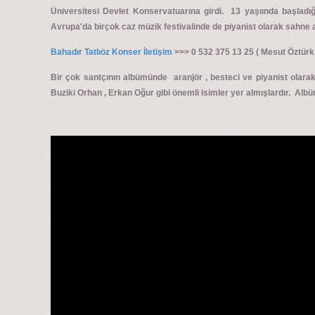
Üniversitesi Devlet Konservatuarına girdi. 13 yaşıında başladığ
Avrupa'da birçok caz müzik festivalinde de piyanist olarak sahne a
Bahadır Tatlıöz Konser İletişim
>>> 0 532 375 13 25 ( Mesut Öztür
Bir çok santçının albümünde aranjör , besteci ve piyanist olara
Buziki Orhan , Erkan Oğur gibi önemli isimler yer almışlardır. Alb