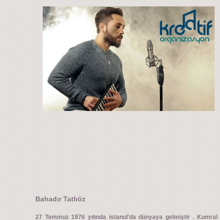
Bahadır Tatlıöz
27 Temmuz 1976 yılında istanul'da dünyaya gelmiştir . Kumral