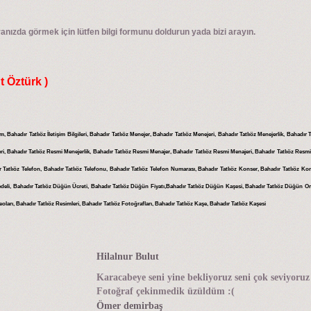
ranızda görmek için lütfen bilgi formunu doldurun yada bizi arayın.
t Öztürk )
şim, Bahadır Tatlıöz İletişim Bilgileri, Bahadır Tatlıöz Menejer, Bahadır Tatlıöz Menejeri, Bahadır Tatlıöz Menejerlik, Bahadır
ri, Bahadır Tatlıöz Resmi Menejerlik, Bahadır Tatlıöz Resmi Menajer, Bahadır Tatlıöz Resmi Menajeri, Bahadır Tatlıöz Resmi
 Tatlıöz Telefon, Bahadır Tatlıöz Telefonu, Bahadır Tatlıöz Telefon Numarası, Bahadır Tatlıöz Konser, Bahadır Tatlıöz Kons
edeli, Bahadır Tatlıöz Düğün Ücreti, Bahadır Tatlıöz Düğün Fiyatı,Bahadır Tatlıöz Düğün Kaşesi, Bahadır Tatlıöz Düğün Or
ideoları, Bahadır Tatlıöz Resimleri, Bahadır Tatlıöz Fotoğrafları, Bahadır Tatlıöz Kaşe, Bahadır Tatlıöz Kaşesi
Hilalnur Bulut
Karacabeye seni yine bekliyoruz seni çok seviyoruz
Fotoğraf çekinmedik üzüldüm :(
Ömer demirbaş