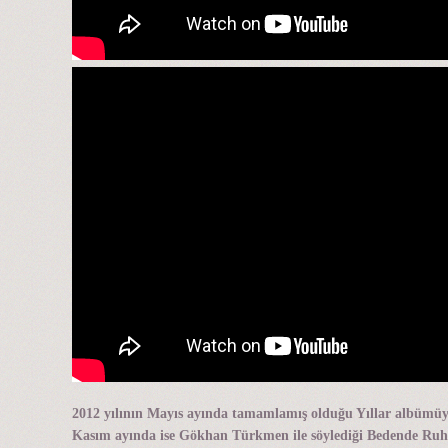
2012 yılının Mayıs ayında tamamlamış olduğu Yıllar albümüyl
Kasım ayında ise Gökhan Türkmen ile söylediği Bedende Ruh Yok