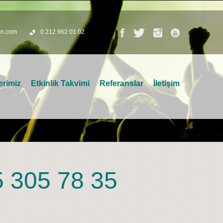
on.com
0 212 962 01 02
erimiz
Etkinlik Takvimi
Referanslar
İletişim
5 305 78 35