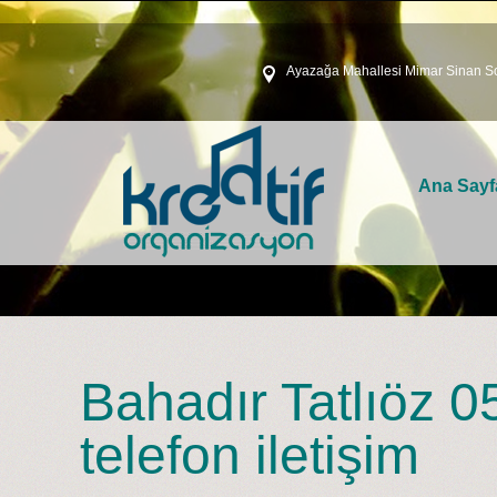
Ayazağa Mahallesi Mimar Sinan So
Ana Sayf
Bahadır Tatlıöz 0
telefon iletişim