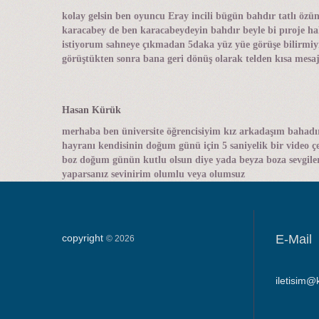
kolay gelsin ben oyuncu Eray incili bügün bahdır tatlı özü
karacabey de ben karacabeydeyin bahdır beyle bi pıroje 
istiyorum sahneye çıkmadan 5daka yüz yüe görüşe bilirmiyiz 
görüştükten sonra bana geri dönüş olarak telden kısa mesaj
Hasan Kürük
merhaba ben üniversite öğrencisiyim kız arkadaşım bahadı
hayranı kendisinin doğum günü için 5 saniyelik bir video ç
boz doğum günün kutlu olsun diye yada beyza boza sevgiler
yaparsanız sevinirim olumlu veya olumsuz
copyright
E-Mail
©
2026
iletisim@