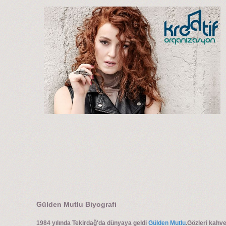
Gülden Mutlu Biyografi
1984 yılında Tekirdağ'da dünyaya geldi
Gülden Mutlu
.Gözleri kahve