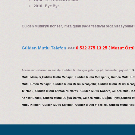
2014 Sen Yokken Olanlar
2016 Bye Bye
Gülden Mutlu'yu konser, imza günü yada festiival organizasyonlarını
Gülden Mutlu Telefon
>>>
0 532 375 13 25 ( Mesut Öztü
Arama motorlarından sanatçı Gülden Mutlu için gelen çeşitli kelimeler şöyledir:
Gü
Mutlu Menajer,Gülden Mutlu Menajeri, Gülden Mutlu Menajerlik, Gülden Mutlu Re
Mutlu Resmi Menajeri, Gülden Mutlu Resmi Menajerlik, Gülden Mutlu Resmi Menaj
Telefonu, Gülden Mutlu Telefon Numarası, Gülden Mutlu Konser, Gülden Mutlu Ko
Konser Bedeli, Gülden Mutlu Düğün Ücreti, Gülden Mutlu Düğün Fiyatı,Gülden M
Mutlu Klipleri, Gülden Mutlu Şarkıları, Gülden Mutlu Videoları, Gülden Mutlu Res