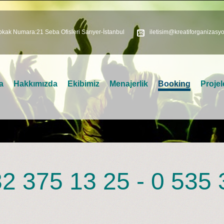
kak Numara:21 Seba Ofisleri Sarıyer-İstanbul
iletisim@kreatiforganizasy
a
Hakkımızda
Ekibimiz
Menajerlik
Booking
Projel
2 375 13 25 - 0 535 