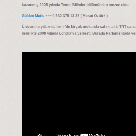
kazanmış 2005 yılında Temel Bilimler bölümünden mezun oldu.
Gülden Mutlu
>>> 0 532 375 13 25 ( Mesut Öztürk )
Üniversite yıllarnda İzmir'de birçok mekanda sahne aldı. TRT sanat
ilebrlikte 2008 yılında Londra'ya yerleşti. Burada Parlamentoda yer 