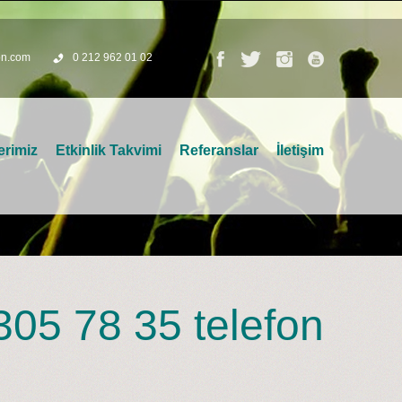
on.com
0 212 962 01 02
erimiz
Etkinlik Takvimi
Referanslar
İletişim
305 78 35 telefon