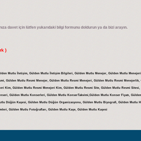
za davet için lütfen yukarıdaki bilgi formunu doldurun ya da bizi arayın.
rk )
lden Mutlu İletişim, Gülden Mutlu İletişim Bilgileri, Gülden Mutlu Menejer, Gülden Mutlu Menejer
smi, Gülden Mutlu Resmi Menejer, Gülden Mutlu Resmi Menejeri, Gülden Mutlu Resmi Menejerlik,
eri Kim, Gülden Mutlu Resmi Menejeri Kim, Gülden Mutlu Resmi Site, Gülden Mutlu Resmi Sitesi,
nseri, Gülden Mutlu Konserleri, Gülden Mutlu KonserTakvimi,Gülden Mutlu Konser Fiyatı, Gülden
utlu Düğün Kaşesi, Gülden Mutlu Düğün Organizasyonu, Gülden Mutlu Biyografi, Gülden Mutlu Ha
imleri, Gülden Mutlu Fotoğrafları, Gülden Mutlu Kaşe, Gülden Mutlu Kaşesi