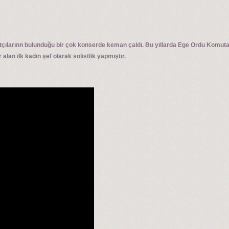
çılarınn bulunduğu bir çok konserde keman çaldı. Bu yıllarda Ege Ordu Komutanlı
alan ilk kadın şef olarak solistlik yapmıştır.