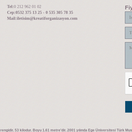
Tel:
0 212 962 01 02
Fi
Cep:
0532 375 13 25 - 0 535 305 78 35
Mail:
iletisim@kreatiforganizasyon.com
rengidir. 53 kilodur. Boyu 1.61 metre'dir. 2001 yılında Ege Üniversitesi Türk Mu