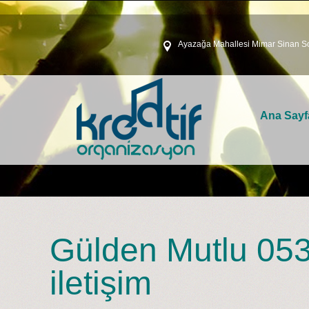
Ayazağa Mahallesi Mimar Sinan So
Ana Sayf
Gülden Mutlu 053
iletişim