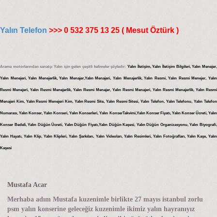
Yalın Telefon
>>> 0 532 375 13 25 ( Mesut Öztürk )
Arama motorlarından sanatçı Yalın için gelen çeşitli kelimeler şöyledir:
Yalın İletişim, Yalın İletişim Bilgileri, Yalın Menejer,
Yalın Menejeri, Yalın Menejerlik, Yalın Menajer,Yalın Menajeri, Yalın Menajerlik, Yalın Resmi, Yalın Resmi Menejer, Yalın
Resmi Menejeri, Yalın Resmi Menejerlik, Yalın Resmi Menajer, Yalın Resmi Menajeri, Yalın Resmi Menajerlik, Yalın Resmi
Menajeri Kim, Yalın Resmi Menejeri Kim, Yalın Resmi Site, Yalın Resmi Sitesi, Yalın Telefon, Yalın Telefonu, Yalın Telefon
Numarası, Yalın Konser, Yalın Konseri, Yalın Konserleri, Yalın KonserTakvimi,Yalın Konser Fiyatı, Yalın Konser Ücreti, Yalın
Konser Bedeli, Yalın Düğün Ücreti, Yalın Düğün Fiyatı,Yalın Düğün Kaşesi, Yalın Düğün Organizasyonu, Yalın Biyografi,
Yalın Hayatı, Yalın Klip, Yalın Klipleri, Yalın Şarkıları, Yalın Videoları, Yalın Resimleri, Yalın Fotoğrafları, Yalın Kaşe, Yalın
Kaşesi
Mustafa Acar
Merhaba adım Mustafa kuzenimle birlikte 27 mayıs istanbul zorlu
psm yalın konserine geleceğiz kuzenimle ikimiz yalın hayranıyız