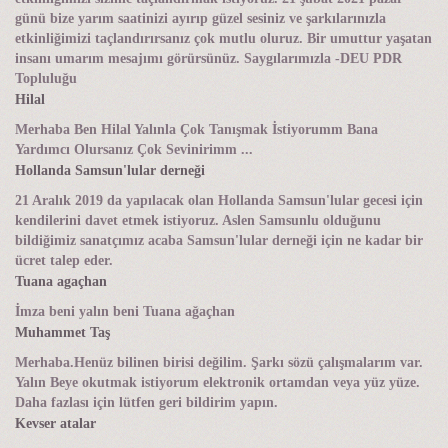
günü bize yarım saatinizi ayırıp güzel sesiniz ve şarkılarınızla
etkinliğimizi taçlandırırsanız çok mutlu oluruz. Bir umuttur yaşatan
insanı umarım mesajımı görürsünüz. Saygılarımızla -DEU PDR
Topluluğu
Hilal
Merhaba Ben Hilal Yalınla Çok Tanışmak İstiyorumm Bana
Yardımcı Olursanız Çok Sevinirimm ...
Hollanda Samsun'lular derneği
21 Aralık 2019 da yapılacak olan Hollanda Samsun'lular gecesi için
kendilerini davet etmek istiyoruz. Aslen Samsunlu olduğunu
bildiğimiz sanatçımız acaba Samsun'lular derneği için ne kadar bir
ücret talep eder.
Tuana agaçhan
İmza beni yalın beni Tuana ağaçhan
Muhammet Taş
Merhaba.Henüz bilinen birisi değilim. Şarkı sözü çalışmalarım var.
Yalın Beye okutmak istiyorum elektronik ortamdan veya yüz yüze.
Daha fazlası için lütfen geri bildirim yapın.
Kevser atalar