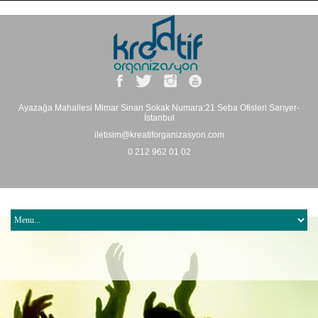
Ayazağa Mahallesi Mimar Sinan Sokak Numara:21 Seba Ofisleri Sarıyer-
İstanbul
iletisim@kreatiforganizasyon.com
0 212 962 01 02