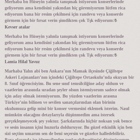
Merhaba bn Hüseyin yalınla tanışmak istiyorum konserlerinde
geliyorum ama kendisini yakından hiç göremiyorum lütfen rica
ediyorum bana bir resim çekilmesi için randevu veya konserde
görmem için bir fırsat verin şimdikten çok Tşk ediyorum:₺
Kevser atalar
Merhaba bn Hüseyin yalınla tanışmak istiyorum konserlerinde
geliyorum ama kendisini yakından hiç göremiyorum lütfen rica
ediyorum bana bir resim çekilmesi için randevu veya konserde
görmem için bir fırsat verin şimdikten çok Tşk ediyorum:₺
Lamia Hilal Yavuz
Marhaba Yalın abi ben Ankara’nın Mamak ilçesinde Çiğiltepe
Askeri Lojmanları’nın içindeki Çiğiltepe Ortaokulu’nda okuyan bir
8. Sınıf öğrencisiyim. Bu sene sınıf temsilcilğine aday oldum ve
vaatlerim arasında sıradan şeyler olsun istemiyorum sadece olmak
için aday olmak istemiyorum. Bu yüzden vaatlerim arasına
Türkiye’nin bilinen ve sevilen sanatçılarından olan birinin
okulumuza gelip mini bir konser vermesini eklemek isterim. Nasıl
mümkün olacağını detaylarıyla düşünmedim ama istersek
gerçekleşmeyecek şey yoktur. Şarkılarında hiçbir noksan yok bence
ve sesin insanın içini huzurla dolduruyor. Bu güzel etkinlik için ben
sizi seçtim umarım sen de beni seçersin ve güzelce halledebiliriz.
Para olayında ise öğrencilerden toplayabileceğimizi düşünüyorum.