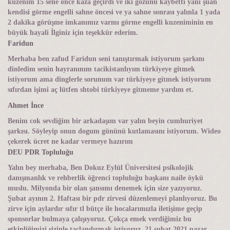
kuzenim 15 sene önce kaza geçirdi ve iki gözünü kaybetti yani şuan
kendisi görme engelli sahne öncesi ve ya sahne sonrası yalınla 1 yada
2 dakika görüşme imkanımız varmı görme engelli kuzeniminin en
büyük hayali İlginiz için teşekkür ederim.
Faridun
Merhaba ben zafud Faridun seni tanıştırmak istiyorum şarkını
dinledim senin hayranınım tacikistanlıyım türkiyeye gitmek
istiyorum ama dinglerle sorunum var türkiyeye gitmek istiyorum
sıfırdan işimi aç lütfen shtobi türkiyeye gitmeme yardım et.
Ahmet İnce
Benim cok sevdiğim bir arkadaşım var yalın beyin cumhuriyet
şarkısı. Söyleyip onun dogum gününü kutlamasını istiyorum. Wideo
çekerek ücret ne kadar vermeye hazırım
DEU PDR Topluluğu
Yalın bey merhaba, Ben Dokuz Eylül Üniversitesi psikolojik
danışmanlık ve rehberlik öğrenci topluluğu başkanı naile öykü
muslu. Milyonda bir olan şansımı denemek için size yazıyoruz.
Şubat ayının 2. Haftası bir pdr zirvesi düzenlemeyi planlıyoruz. Bu
zirve için aylardır sıfır tl bütçe ile hocalarımızla iletişime geçip
sponsorlar bulmaya çalışıyoruz. Çokça emek verdiğimiz bu
etkinliğimizi sizinle taçlandırmak istiyoruz. 21 şubat 2021 pazar