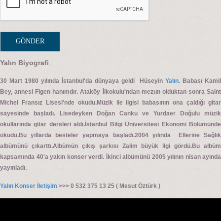
Yalın Biyografi
30 Mart 1980 yılında İstanbul'da dünyaya geldi Hüseyin
Yalın
. Babası Kamil
Bey, annesi Figen hanımdır. Ataköy İlkokulu'ndan mezun olduktan sonra Saint
Michel Fransız Lisesi'nde okudu.Müzik ile ilgisi babasının ona çaldığı gitar
sayesinde başladı. Lisedeyken Doğan Canku ve Yurdaer Doğulu müzik
okullarında gitar dersleri aldı.İstanbul Bilgi Üniversitesi Ekonomi Bölümünde
okudu.Bu yıllarda besteler yapmaya başladı.2004 yılında Ellerine Sağlık
albümünü çıkarttı.Albümün çıkış şarkısı Zalim büyük ilgi gördü.Bu albüm
kapsamında 40'a yakın konser verdi. İkinci albümünü 2005 yılının nisan ayında
yayınladı.
Yalın Konser İletişim
>>> 0 532 375 13 25 ( Mesut Öztürk )