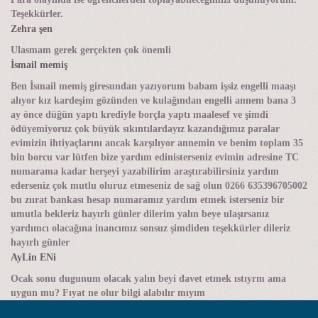
Teşekkürler.
Zehra şen
Ulasmam gerek gerçekten çok önemli
İsmail memiş
Ben İsmail memiş giresundan yazıyorum babam işsiz engelli maaşı
alıyor kız kardeşim gözünden ve kulağından engelli annem bana 3
ay önce düğün yaptı krediyle borçla yaptı maalesef ve şimdi
ödüyemiyoruz çok büyük sıkıntılardayız kazandığımız paralar
evimizin ihtiyaçlarını ancak karşılıyor annemin ve benim toplam 35
bin borcu var lütfen bize yardım edinisterseniz evimin adresine TC
numarama kadar herşeyi yazabilirim araştırabilirsiniz yardım
ederseniz çok mutlu oluruz etmeseniz de sağ olun 0266 635396705002
bu zıırat bankası hesap numaramız yardım etmek isterseniz bir
umutla bekleriz hayırlı günler dilerim yalın beye ulaşırsanız
yardımcı olacağına inancımız sonsuz şimdiden teşekkürler dileriz
hayırlı günler
AyLin ENi
Ocak sonu dugunum olacak yalın beyi davet etmek ıstıyrm ama
uygun mu? Fıyat ne olur bilgi alabılır mıyım