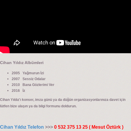
Cihan Yıldız Albümleri
2005 Yağmurun İzi
2007 Sessiz Odalar
2010 Bana Gözlerimi Ver
2016 İz
Cihan Yıldız'ı konser, imza günü ya da düğün organizasyonlarınıza davet için
lütfen bize ulaşın ya da bilgi formunu doldurun.
Cihan Yıldız Telefon
>>>
0 532 375 13 25 ( Mesut Öztürk )