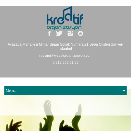
Ayazağa Mahallesi Mimar Sinan Sokak Numara:21 Seba Ofisleri Sarıyer-
İstanbul
iletisim@kreatiforganizasyon.com
0 212 962 01 02