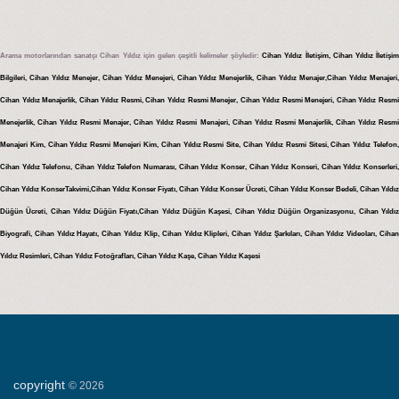
Arama motorlarından sanatçı Cihan Yıldız için gelen çeşitli kelimeler şöyledir:
Cihan Yıldız İletişim, Cihan Yıldız İletişi
Bilgileri, Cihan Yıldız Menejer, Cihan Yıldız Menejeri, Cihan Yıldız Menejerlik, Cihan Yıldız Menajer,Cihan Yıldız Menajeri,
Cihan Yıldız Menajerlik, Cihan Yıldız Resmi, Cihan Yıldız Resmi Menejer, Cihan Yıldız Resmi Menejeri, Cihan Yıldız Resmi
Menejerlik, Cihan Yıldız Resmi Menajer, Cihan Yıldız Resmi Menajeri, Cihan Yıldız Resmi Menajerlik, Cihan Yıldız Resmi
Menajeri Kim, Cihan Yıldız Resmi Menejeri Kim, Cihan Yıldız Resmi Site, Cihan Yıldız Resmi Sitesi, Cihan Yıldız Telefon,
Cihan Yıldız Telefonu, Cihan Yıldız Telefon Numarası, Cihan Yıldız Konser, Cihan Yıldız Konseri, Cihan Yıldız Konserleri,
Cihan Yıldız KonserTakvimi,Cihan Yıldız Konser Fiyatı, Cihan Yıldız Konser Ücreti, Cihan Yıldız Konser Bedeli, Cihan Yıldız
Düğün Ücreti, Cihan Yıldız Düğün Fiyatı,Cihan Yıldız Düğün Kaşesi, Cihan Yıldız Düğün Organizasyonu, Cihan Yıldız
Biyografi, Cihan Yıldız Hayatı, Cihan Yıldız Klip, Cihan Yıldız Klipleri, Cihan Yıldız Şarkıları, Cihan Yıldız Videoları, Cihan
Yıldız Resimleri, Cihan Yıldız Fotoğrafları, Cihan Yıldız Kaşe, Cihan Yıldız Kaşesi
copyright
©
2026