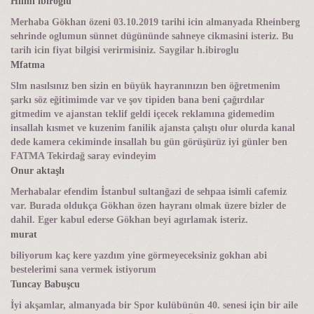
Hilmi ibiroglu
Merhaba Gökhan özeni 03.10.2019 tarihi icin almanyada Rheinberg
sehrinde oglumun sünnet dügününde sahneye cikmasini isteriz. Bu
tarih icin fiyat bilgisi verirmisiniz. Saygilar h.ibiroglu
Mfatma
Slm nasılsınız ben sizin en büyük hayranınızın ben öğretmenim
şarkı söz eğitimimde var ve şov tipiden bana beni çağırdılar
gitmedim ve ajanstan teklif geldi içecek reklamına gidemedim
insallah kısmet ve kuzenim fanilik ajansta çalıştı olur olurda kanal
dede kamera cekiminde insallah bu gün görüşürüz iyi günler ben
FATMA Tekirdağ saray evindeyim
Onur aktaşlı
Merhabalar efendim İstanbul sultanğazi de sehpaa isimli cafemiz
var. Burada oldukça Gökhan özen hayranı olmak üzere bizler de
dahil. Eger kabul ederse Gökhan beyi agırlamak isteriz.
murat
biliyorum kaç kere yazdım yine görmeyeceksiniz gokhan abi
bestelerimi sana vermek istiyorum
Tuncay Babuşcu
İyi akşamlar, almanyada bir Spor kulübünün 40. senesi için bir aile