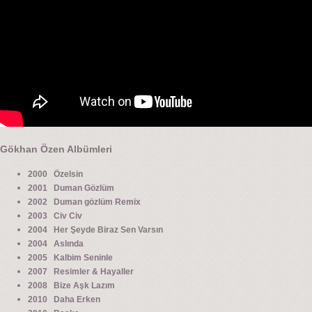
Gökhan Özen Albümleri
2000 Özelsin
2001 Duman Gözlüm
2002 Duman gözlüm Remix
2003 Civ Civ
2004 Her Şeyde Biraz Sen Varsın
2004 Aslında
2005 Kalbim Seninle
2007 Resimler & Hayaller
2008 Bize Aşk Lazım
2010 Daha Erken