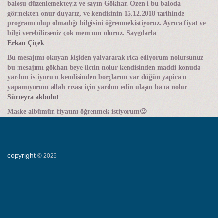
balosu düzenlemekteyiz ve sayın Gökhan Özen i bu baloda
görmekten onur duyarız, ve kendisinin 15.12.2018 tarihinde
programı olup olmadığı bilgisini öğrenmekistiyoruz. Ayrıca fiyat ve
bilgi verebilirseniz çok memnun oluruz. Saygılarla
Erkan Çiçek
Bu mesajımı okuyan kişiden yalvararak rica ediyorum nolursunuz
bu mesajımı gökhan beye iletin nolur kendisinden maddi konuda
yardım istiyorum kendisinden borçlarım var düğün yapicam
yapamıyorum allah rızası için yardım edin ulaşın bana nolur
Sümeyra akbulut
Maske albümün fiyatını öğrenmek istiyorum🙂
copyright
©
2026