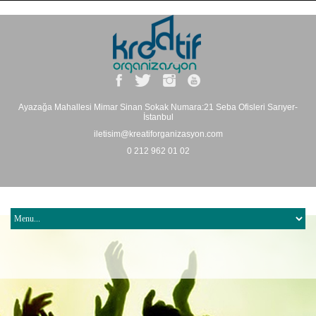
Ayazağa Mahallesi Mimar Sinan Sokak Numara:21 Seba Ofisleri Sarıyer-
İstanbul
iletisim@kreatiforganizasyon.com
0 212 962 01 02