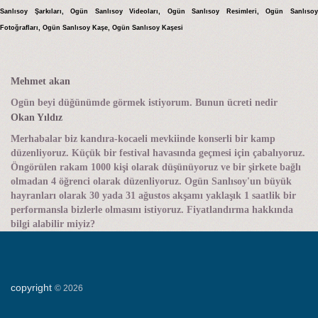
Sanlısoy Şarkıları, Ogün Sanlısoy Videoları, Ogün Sanlısoy Resimleri, Ogün Sanlısoy
Fotoğrafları, Ogün Sanlısoy Kaşe, Ogün Sanlısoy Kaşesi
Mehmet akan
Ogün beyi düğünümde görmek istiyorum. Bunun ücreti nedir
Okan Yıldız
Merhabalar biz kandıra-kocaeli mevkiinde konserli bir kamp
düzenliyoruz. Küçük bir festival havasında geçmesi için çabalıyoruz.
Öngörülen rakam 1000 kişi olarak düşünüyoruz ve bir şirkete bağlı
olmadan 4 öğrenci olarak düzenliyoruz. Ogün Sanlısoy'un büyük
hayranları olarak 30 yada 31 ağustos akşamı yaklaşık 1 saatlik bir
performansla bizlerle olmasını istiyoruz. Fiyatlandırma hakkında
bilgi alabilir miyiz?
copyright
©
2026