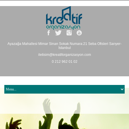
Ayazağa Mahallesi Mimar Sinan Sokak Numara:21 Seba Ofisleri Sarıyer-
İstanbul
iletisim@kreatiforganizasyon.com
0 212 962 01 02