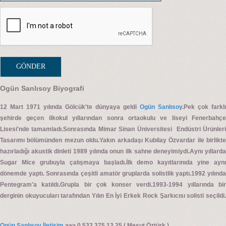
Ogün Sanlısoy Biyografi
12 Mart 1971 yılında Gölcük'te dünyaya geldi
Ogün Sanlısoy
.Pek çok farklı
şehirde geçen ilkokul yıllarından sonra ortaokulu ve liseyi Fenerbahçe
Lisesi'nde tamamladı.Sonrasında Mimar Sinan Üniversitesi Endüstri Ürünleri
Tasarımı bölümünden mezun oldu.Yakın arkadaşı Kubilay Özvardar ile birlikte
hazırladığı akustik dinleti 1989 yılında onun ilk sahne deneyimiydi.Aynı yıllarda
Sugar Mice grubuyla çalışmaya başladı.İlk demo kayıtlarınıda yine aynı
dönemde yaptı. Sonrasında çeşitli amatör gruplarda solistlik yaptı.1992 yılında
Pentegram'a katıldı.Grupla bir çok konser verdi.1993-1994 yıllarında bir
derginin okuyucuları tarafından Yılın En İyi Erkek Rock Şarkıcısı solisti seçildi.
Ogün Sanlısoy İletişim
>>> 0 532 375 13 25 ( Mesut Öztürk )