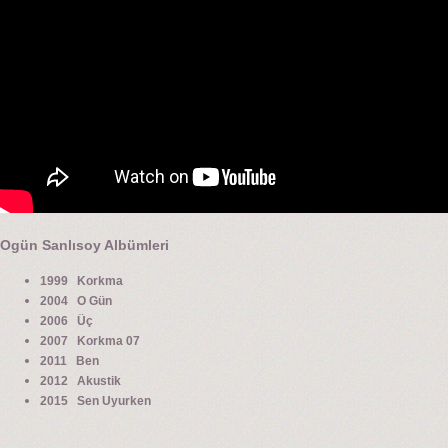
Ogün Sanlısoy Albümleri
1999 Korkma
2004 O Gün
2006 Üç
2007 Korkma 07
2011 Ben
2012 Akustik
2015 Sen Uyurken