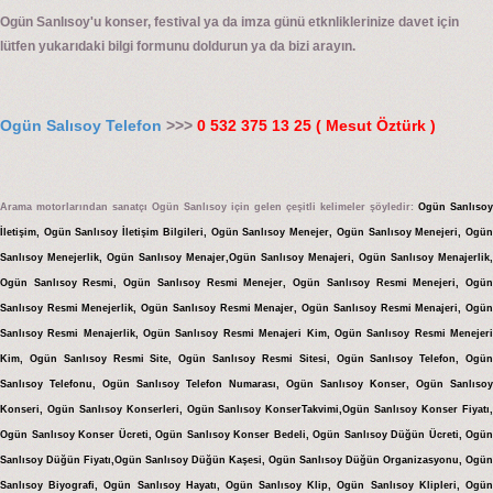
Ogün Sanlısoy'u konser, festival ya da imza günü etknliklerinize davet için
lütfen yukarıdaki bilgi formunu doldurun ya da bizi arayın.
Ogün Salısoy Telefon
>>>
0 532 375 13 25 ( Mesut Öztürk )
Arama motorlarından sanatçı Ogün Sanlısoy için gelen çeşitli kelimeler şöyledir:
Ogün Sanlısoy
İletişim, Ogün Sanlısoy İletişim Bilgileri, Ogün Sanlısoy Menejer, Ogün Sanlısoy Menejeri, Ogün
Sanlısoy Menejerlik, Ogün Sanlısoy Menajer,Ogün Sanlısoy Menajeri, Ogün Sanlısoy Menajerlik,
Ogün Sanlısoy Resmi, Ogün Sanlısoy Resmi Menejer, Ogün Sanlısoy Resmi Menejeri, Ogün
Sanlısoy Resmi Menejerlik, Ogün Sanlısoy Resmi Menajer, Ogün Sanlısoy Resmi Menajeri, Ogün
Sanlısoy Resmi Menajerlik, Ogün Sanlısoy Resmi Menajeri Kim, Ogün Sanlısoy Resmi Menejeri
Kim, Ogün Sanlısoy Resmi Site, Ogün Sanlısoy Resmi Sitesi, Ogün Sanlısoy Telefon, Ogün
Sanlısoy Telefonu, Ogün Sanlısoy Telefon Numarası, Ogün Sanlısoy Konser, Ogün Sanlısoy
Konseri, Ogün Sanlısoy Konserleri, Ogün Sanlısoy KonserTakvimi,Ogün Sanlısoy Konser Fiyatı,
Ogün Sanlısoy Konser Ücreti, Ogün Sanlısoy Konser Bedeli, Ogün Sanlısoy Düğün Ücreti, Ogün
Sanlısoy Düğün Fiyatı,Ogün Sanlısoy Düğün Kaşesi, Ogün Sanlısoy Düğün Organizasyonu, Ogün
Sanlısoy Biyografi, Ogün Sanlısoy Hayatı, Ogün Sanlısoy Klip, Ogün Sanlısoy Klipleri, Ogün