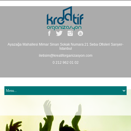
Ayazağa Mahallesi Mimar Sinan Sokak Numara:21 Seba Ofisleri Sarıyer-
İstanbul
iletisim@kreatiforganizasyon.com
0 212 962 01 02