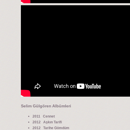
Selim Gülgören Albümleri
2011 Cennet
2012 Aşkın Tarifi
2012 Tarihe Gömdüm