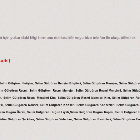
 için yukarıdaki bilgi formunu doldurabilir veya bize telefon ile ulaşabilirsiniz.
ürk )
Selim Gülgören İletişim, Selim Gülgören İletişim Bilgileri, Selim Gülgören Menejer, Selim Gülgöre
lim Gülgören Resmi, Selim Gülgören Resmi Menejer, Selim Gülgören Resmi Menejeri, Selim Gülg
k, Selim Gülgören Resmi Menajeri Kim, Selim Gülgören Resmi Menejeri Kim, Selim Gülgören Resm
ası, Selim Gülgören Konser, Selim Gülgören Konseri, Selim Gülgören Konserleri, Selim Gülgöre
lgören Düğün Ücreti, Selim Gülgören Düğün Fiyatı,Selim Gülgören Düğün Kaşesi, Selim Gülgören
Selim Gülgören Şarkıları, Selim Gülgören Videoları, Selim Gülgören Resimleri, Selim Gülgören Fo