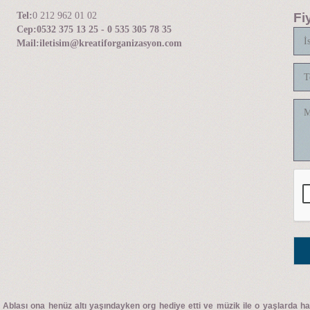
Tel:
0 212 962 01 02
Fi
Cep:
0532 375 13 25 - 0 535 305 78 35
Mail:
iletisim@kreatiforganizasyon.com
. Ablası ona henüz altı yaşındayken org hediye etti ve müzik ile o yaşlarda h