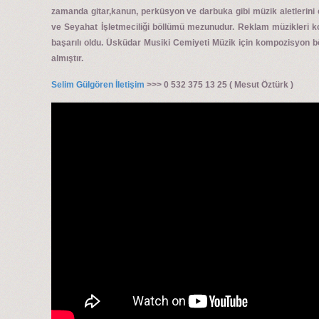
zamanda gitar,kanun, perküsyon ve darbuka gibi müzik aletlerini
ve Seyahat İşletmeciliği böllümü mezunudur. Reklam müzikleri ko
başarılı oldu. Üsküdar Musiki Cemiyeti Müzik için kompozisyon 
almıştır.
Selim Gülgören İletişim
>>> 0 532 375 13 25 ( Mesut Öztürk )