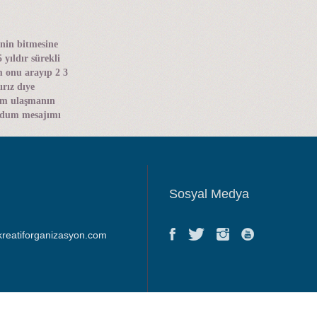
kinin bitmesine
yıldır sürekli
m onu arayıp 2 3
ırız dıye
ım ulaşmanın
uydum mesajımı
Sosyal Medya
kreatiforganizasyon.com