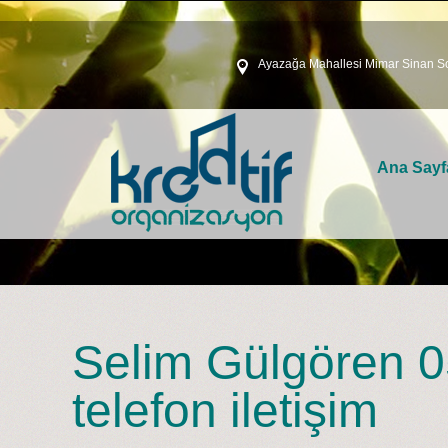
Ayazağa Mahallesi Mimar Sinan So
Ana Sayf
Selim Gülgören 0
telefon iletişim