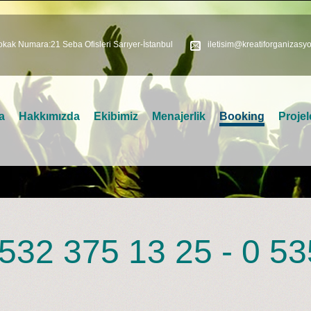
kak Numara:21 Seba Ofisleri Sarıyer-İstanbul
iletisim@kreatiforganizasy
a
Hakkımızda
Ekibimiz
Menajerlik
Booking
Projel
532 375 13 25 - 0 53