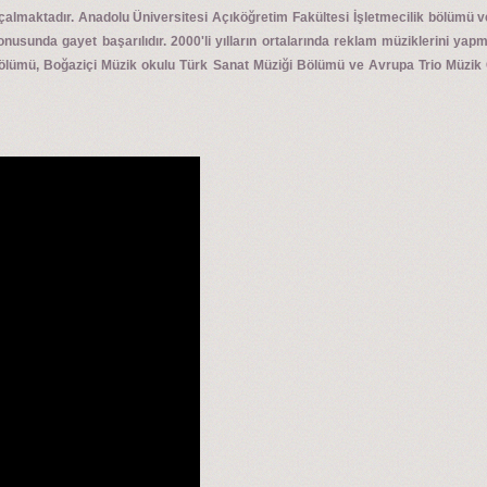
 çalmaktadır. Anadolu Üniversitesi Açıköğretim Fakültesi İşletmecilik bölümü 
nusunda gayet başarılıdır. 2000'li yılların ortalarında reklam müziklerini ya
bölümü, Boğaziçi Müzik okulu Türk Sanat Müziği Bölümü ve Avrupa Trio Müzik 