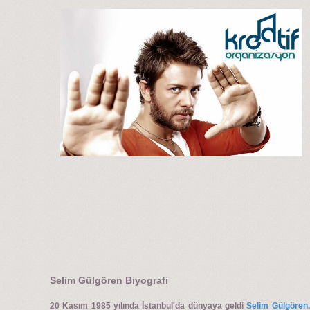
Selim Gülgören Biyografi
20 Kasım 1985 yılında İstanbul'da dünyaya geldi
Selim Gülgören