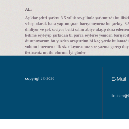
ALi
Aşıklar şehri şarkısı 3.5 yıllık sevgilimle şarkımızdı bu iliş
sebep olacak hata yaptım şuan barışamıyoruz bu şarkıyı 3.5 
dinliyor ve çok seviyor belki selim abiye ulaşıp ıkna ederse
kelime soyleyıp şarkıdan bi parca soylerse yenıden barışabıl
dusunuyorum bu yuzden araştırdım bi kaç yerde bulamad
yolunu internette ilk siz cıkıyorsunuz size yazma geregı d
iletirseniz mutlu olurum İyi günler
copyright
E-Mail
©
2026
iletisim@