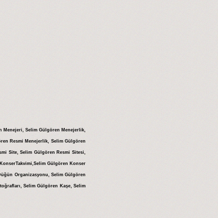
n Menejeri, Selim Gülgören Menejerlik,
ören Resmi Menejerlik, Selim Gülgören
i Site, Selim Gülgören Resmi Sitesi,
n KonserTakvimi,Selim Gülgören Konser
 Düğün Organizasyonu, Selim Gülgören
toğrafları, Selim Gülgören Kaşe, Selim