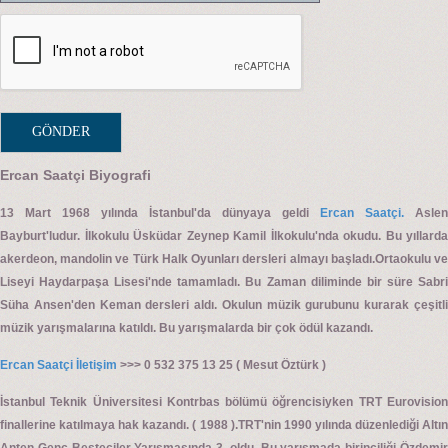
Ercan Saatçi Biyografi
13 Mart 1968 yılında İstanbul'da dünyaya geldi
Ercan Saatçi.
Aslen
Bayburt'ludur. İlkokulu Üsküdar Zeynep Kamil İlkokulu'nda okudu. Bu yıllarda
akerdeon, mandolin ve Türk Halk Oyunları dersleri almayı başladı.Ortaokulu ve
Liseyi Haydarpaşa Lisesi'nde tamamladı. Bu Zaman diliminde bir süre Sabri
Süha Ansen'den Keman dersleri aldı. Okulun müzik gurubunu kurarak çeşitli
müzik yarışmalarına katıldı. Bu yarışmalarda bir çok ödül kazandı.
Ercan Saatçi İletişim
>>> 0 532 375 13 25 ( Mesut Öztürk )
İstanbul Teknik Üniversitesi Kontrbas bölümü öğrencisiyken TRT Eurovision
finallerine katılmaya hak kazandı. ( 1988 ).TRT'nin 1990 yılında düzenlediği Altın
Anten Genç Besteciler Yarışmasında 3. oldu. Bu yarışmada birinciliği Özdemir