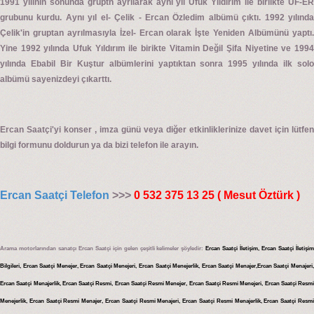
1991 yılının sonunda gruptn ayrılarak aynı yıl Ufuk Yıldırım ile birlikte UF-ER
grubunu kurdu. Aynı yıl el- Çelik - Ercan Özledim albümü çıktı. 1992 yılında
Çelik'in gruptan ayrılmasıyla İzel- Ercan olarak İşte Yeniden Albümünü yaptı.
Yine 1992 yılında Ufuk Yıldırım ile birikte Vitamin Değil Şifa Niyetine ve 1994
yılında Ebabil Bir Kuştur albümlerini yaptıktan sonra 1995 yılında ilk solo
albümü sayenizdeyi çıkarttı.
Ercan Saatçi'yi konser , imza günü veya diğer etkinliklerinize davet için lütfen
bilgi formunu doldurun ya da bizi telefon ile arayın.
Ercan Saatçi Telefon
>>>
0 532 375 13 25 ( Mesut Öztürk )
Arama motorlarından sanatçı Ercan Saatçi için gelen çeşitli kelimeler şöyledir:
Ercan Saatçi İletişim, Ercan Saatçi İletişi
Bilgileri, Ercan Saatçi Menejer, Ercan Saatçi Menejeri, Ercan Saatçi Menejerlik, Ercan Saatçi Menajer,Ercan Saatçi Menajeri,
Ercan Saatçi Menajerlik, Ercan Saatçi Resmi, Ercan Saatçi Resmi Menejer, Ercan Saatçi Resmi Menejeri, Ercan Saatçi Resmi
Menejerlik, Ercan Saatçi Resmi Menajer, Ercan Saatçi Resmi Menajeri, Ercan Saatçi Resmi Menajerlik, Ercan Saatçi Resmi