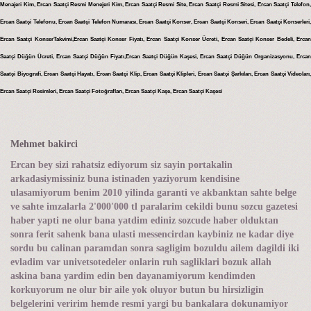
Menajeri Kim, Ercan Saatçi Resmi Menejeri Kim, Ercan Saatçi Resmi Site, Ercan Saatçi Resmi Sitesi, Ercan Saatçi Telefon,
Ercan Saatçi Telefonu, Ercan Saatçi Telefon Numarası, Ercan Saatçi Konser, Ercan Saatçi Konseri, Ercan Saatçi Konserleri,
Ercan Saatçi KonserTakvimi,Ercan Saatçi Konser Fiyatı, Ercan Saatçi Konser Ücreti, Ercan Saatçi Konser Bedeli, Ercan
Saatçi Düğün Ücreti, Ercan Saatçi Düğün Fiyatı,Ercan Saatçi Düğün Kaşesi, Ercan Saatçi Düğün Organizasyonu, Ercan
Saatçi Biyografi, Ercan Saatçi Hayatı, Ercan Saatçi Klip, Ercan Saatçi Klipleri, Ercan Saatçi Şarkıları, Ercan Saatçi Videoları,
Ercan Saatçi Resimleri, Ercan Saatçi Fotoğrafları, Ercan Saatçi Kaşe, Ercan Saatçi Kaşesi
Mehmet bakirci
Ercan bey sizi rahatsiz ediyorum siz sayin portakalin
arkadasiymissiniz buna istinaden yaziyorum kendisine
ulasamiyorum benim 2010 yilinda garanti ve akbanktan sahte belge
ve sahte imzalarla 2'000'000 tl paralarim cekildi bunu sozcu gazetesi
haber yapti ne olur bana yatdim ediniz sozcude haber olduktan
sonra ferit sahenk bana ulasti messencirdan kaybiniz ne kadar diye
sordu bu calinan paramdan sonra sagligim bozuldu ailem dagildi iki
evladim var univetsotedeler onlarin ruh sagliklari bozuk allah
askina bana yardim edin ben dayanamiyorum kendimden
korkuyorum ne olur bir aile yok oluyor butun bu hirsizligin
belgelerini veririm hemde resmi yargi bu bankalara dokunamiyor