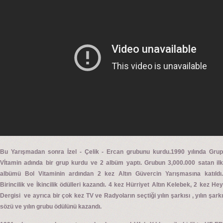
Bu Yarışmadan sonra İzel - Çelik - Ercan grubunu kurdu.1990 yılında Grup
Vİtamin adında bir grup kurdu ve 2 albüm yaptı. Grubun 3,000.000 satan ilk
albümü Bol Vitaminin ardından 2 kez Altın Güvercin Yarışmasına katıldı.
Birincilik ve İkincilik ödülleri kazandı. 4 kez Hürriyet Altın Kelebek, 2 kez Hey
Dergisi ve ayrıca bir çok kez TV ve Radyoların seçtiği yılın şarkısı , yılın şarkı
sözü ve yılın grubu ödülünü kazandı.