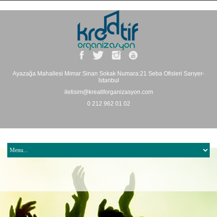
Ayazağa Mahallesi Mimar Sinan Sokak Numara:21 Seba Ofisleri Sarıyer-
İstanbul
iletisim@kreatiforganizasyon.com
0 212 962 01 02