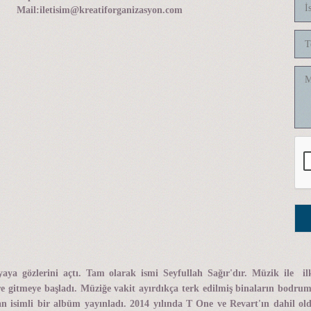
Mail:
iletisim@kreatiforganizasyon.com
ya gözlerini açtı. Tam olarak ismi Seyfullah Sağır'dır. Müzik ile ilk
ere gitmeye başladı. Müziğe vakit ayırdıkça terk edilmiş binaların bodr
ktan isimli bir albüm yayınladı. 2014 yılında T One ve Revart'ın dahil o