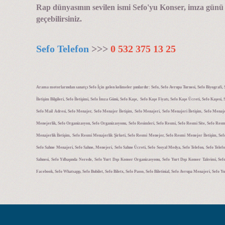
Rap dünyasının sevilen ismi Sefo'yu Konser, imza günü y
geçebilirsiniz.
Sefo Telefon
>>>
0 532 375 13 25
Arama motorlarından sanatçı Sefo İçin gelen kelimeler şunlardır: Sefo, Sefo Avrupa Turnesi, Sefo Biyografi,
İletişim Bilgileri, Sefo İletişimi, Sefo İmza Günü, Sefo Kaşe, Sefo Kaşe Fiyatı, Sefo Kaşe Ücreti, Sefo Kaşesi
Sefo Mail Adresi, Sefo Menajer, Sefo Menajer İletişim, Sefo Menajeri, Sefo Menajeri İletişim, Sefo Menaj
Menejerlik, Sefo Organizasyon, Sefo Organizasyonu, Sefo Resimleri, Sefo Resmi, Sefo Resmi Site, Sefo Re
Menajerlik İletişim, Sefo Resmi Menajerlik Şirketi, Sefo Resmi Menejer, Sefo Resmi Menejer İletişim, Sef
Sefo Sahne Menajeri, Sefo Sahne, Menejeri, Sefo Sahne Ücreti, Sefo Sosyal Medya, Sefo Telefon, Sefo Telefon
Sahnesi, Sefo Yılbaşında Nerede, Sefo Yurt Dışı Konser Organizasyonu, Sefo Yurt Dışı Konser Takvimi, Sefo 
Facebook, Sefo Whatsapp, Sefo Bubilet, Sefo Biletx, Sefo Passo, Sefo Biletinial, Sefo Avrupa Menajeri, Sefo Y