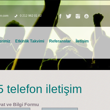
on.com
0 212 962 01 02
erimiz
Etkinlik Takvimi
Referanslar
İletişim
telefon iletişim
yat ve Bilgi Formu