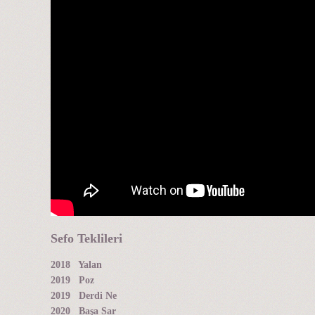
Sefo Teklileri
2018 Yalan
2019 Poz
2019 Derdi Ne
2020 Başa Sar