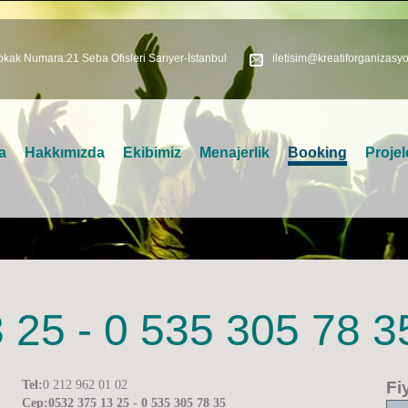
kak Numara:21 Seba Ofisleri Sarıyer-İstanbul
iletisim@kreatiforganizasy
a
Hakkımızda
Ekibimiz
Menajerlik
Booking
Projel
25 - 0 535 305 78 35 
Tel:
0 212 962 01 02
Fi
Cep:
0532 375 13 25 - 0 535 305 78 35