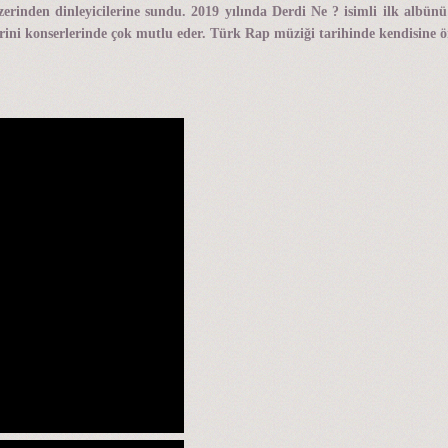
üzerinden dinleyicilerine sundu. 2019 yılında Derdi Ne ? isimli ilk albün
yenlerini konserlerinde çok mutlu eder. Türk Rap müziği tarihinde kendisine ö