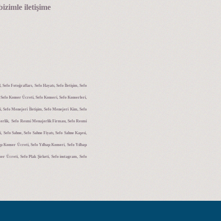
bizimle iletişime
Sefo Fotoğrafları, Sefo Hayatı, Sefo İletişim, Sefo
, Sefo Konser Ücreti, Sefo Konseri, Sefo Konserleri,
i, Sefo Menejeri İletişim, Sefo Menejeri Kim, Sefo
jerlik, Sefo Resmi Menajerlik Firması, Sefo Resmi
 Sefo Sahne, Sefo Sahne Fiyatı, Sefo Sahne Kaşesi,
ı Konser Ücreti, Sefo Yılbaşı Konseri, Sefo Yılbaşı
er Ücreti, Sefo Plak Şirketi, Sefo instagram, Sefo