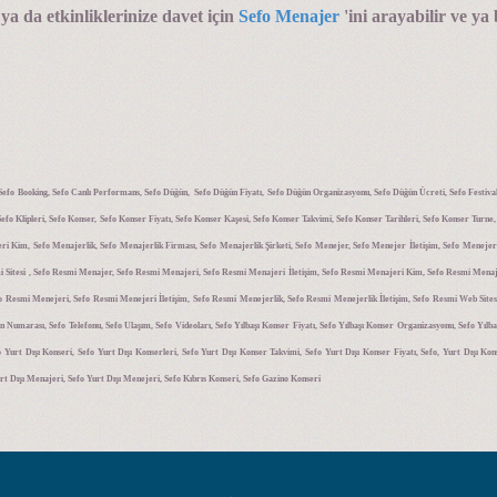
a da etkinliklerinize davet için
Sefo Menajer
'ini arayabilir ve ya 
 Sefo Booking, Sefo Canlı Performans, Sefo Düğün, Sefo Düğün Fiyatı, Sefo Düğün Organizasyonu, Sefo Düğün Ücreti, Sefo Festival, 
, Sefo Klipleri, Sefo Konser, Sefo Konser Fiyatı, Sefo Konser Kaşesi, Sefo Konser Takvimi, Sefo Konser Tarihleri, Sefo Konser Turne
eri Kim, Sefo Menajerlik, Sefo Menajerlik Firması, Sefo Menajerlik Şirketi, Sefo Menejer, Sefo Menejer İletişim, Sefo Menejer
smi Sitesi , Sefo Resmi Menajer, Sefo Resmi Menajeri, Sefo Resmi Menajeri İletişim, Sefo Resmi Menajeri Kim, Sefo Resmi Mena
o Resmi Menejeri, Sefo Resmi Menejeri İletişim, Sefo Resmi Menejerlik, Sefo Resmi Menejerlik İletişim, Sefo Resmi Web Sitesi,
 Numarası, Sefo Telefonu, Sefo Ulaşım, Sefo Videoları, Sefo Yılbaşı Konser Fiyatı, Sefo Yılbaşı Konser Organizasyonu, Sefo Yılbaş
Yurt Dışı Konseri, Sefo Yurt Dışı Konserleri, Sefo Yurt Dışı Konser Takvimi, Sefo Yurt Dışı Konser Fiyatı, Sefo, Yurt Dışı Kons
urt Dışı Menajeri, Sefo Yurt Dışı Menejeri, Sefo Kıbrıs Konseri, Sefo Gazino Konseri