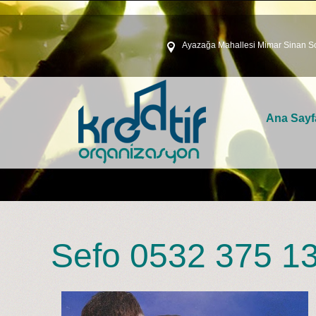
Ayazağa Mahallesi Mimar Sinan So
Ana Sayf
Sefo 0532 375 13 