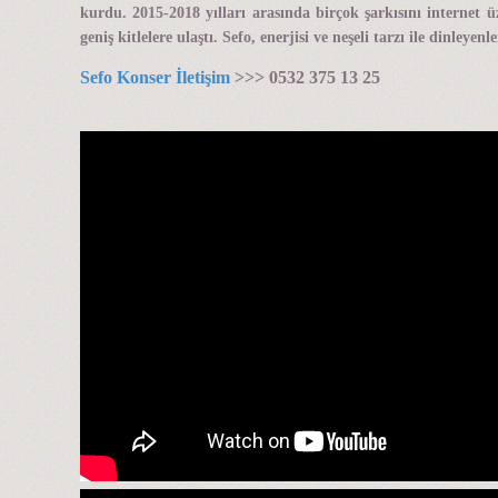
kurdu. 2015-2018 yılları arasında birçok şarkısını internet 
geniş kitlelere ulaştı. Sefo, enerjisi ve neşeli tarzı ile dinle
Sefo Konser İletişim
>>> 0532 375 13 25