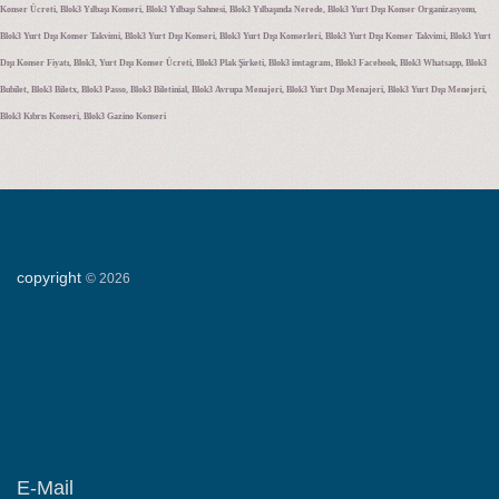
Konser Ücreti, Blok3 Yılbaşı Konseri, Blok3 Yılbaşı Sahnesi, Blok3 Yılbaşında Nerede, Blok3 Yurt Dışı Konser Organizasyonu,
Blok3 Yurt Dışı Konser Takvimi, Blok3 Yurt Dışı Konseri, Blok3 Yurt Dışı Konserleri, Blok3 Yurt Dışı Konser Takvimi, Blok3 Yurt
Dışı Konser Fiyatı, Blok3, Yurt Dışı Konser Ücreti, Blok3 Plak Şirketi, Blok3 instagram, Blok3 Facebook, Blok3 Whatsapp, Blok3
Bubilet, Blok3 Biletx, Blok3 Passo, Blok3 Biletinial, Blok3 Avrupa Menajeri, Blok3 Yurt Dışı Menajeri, Blok3 Yurt Dışı Menejeri,
Blok3 Kıbrıs Konseri, Blok3 Gazino Konseri
copyright
©
2026
E-Mail