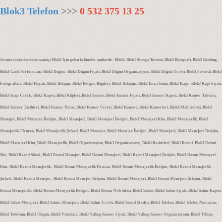
Blok3 Telefon
>>>
0 532 375 13 25
Arama motorlarından sanatçı Blok3 İçin gelen kelimeler şunlardır: Blok3, Blok3 Avrupa Turnesi, Blok3 Biyografi, Blok3 Booking,
Blok3 Canlı Performans, Blok3 Düğün, Blok3 Düğün Fiyatı, Blok3 Düğün Organizasyonu, Blok3 Düğün Ücreti, Blok3 Festival, Blok3
Fotoğrafları, Blok3 Hayatı, Blok3 İletişim, Blok3 İletişim Bilgileri, Blok3 İletişimi, Blok3 İmza Günü, Blok3 Kaşe, Blok3 Kaşe Fiyatı,
Blok3 Kaşe Ücreti, Blok3 Kaşesi, Blok3 Klipleri, Blok3 Konser, Blok3 Konser Fiyatı, Blok3 Konser Kaşesi, Blok3 Konser Takvimi,
Blok3 Konser Tarihleri, Blok3 Konser Turne, Blok3 Konser Ücreti, Blok3 Konseri, Blok3 Konserleri, Blok3 Mail Adresi, Blok3
Menajer, Blok3 Menajer İletişim, Blok3 Menajeri, Blok3 Menajeri İletişim, Blok3 Menajeri Kim, Blok3 Menajerlik, Blok3
Menajerlik Firması, Blok3 Menajerlik Şirketi, Blok3 Menejer, Blok3 Menejer İletişim, Blok3 Menejeri, Blok3 Menejeri İletişim,
Blok3 Menejeri Kim, Blok3 Menejerlik, Blok3 Organizasyon, Blok3 Organizasyonu, Blok3 Resimleri, Blok3 Resmi, Blok3 Resmi
Site, Blok3 Resmi Sitesi , Blok3 Resmi Menajer, Blok3 Resmi Menajeri, Blok3 Resmi Menajeri İletişim, Blok3 Resmi Menajeri
Kim, Blok3 Resmi Menajerlik, Blok3 Resmi Menajerlik Firması, Blok3 Resmi Menajerlik İletişim, Blok3 Resmi Menajerlik
Şirketi, Blok3 Resmi Menejer, Blok3 Resmi Menejer İletişim, Blok3 Resmi Menejeri, Blok3 Resmi Menejeri İletişim, Blok3
Resmi Menejerlik, Blok3 Resmi Menejerlik İletişim, Blok3 Resmi Web Sitesi, Blok3 Sahne, Blok3 Sahne Fiyatı, Blok3 Sahne Kaşesi,
Blok3 Sahne Menajeri, Blok3 Sahne, Menejeri, Blok3 Sahne Ücreti, Blok3 Sosyal Medya, Blok3 Telefon, Blok3 Telefon Numarası,
Blok3 Telefonu, Blok3 Ulaşım, Blok3 Videoları, Blok3 Yılbaşı Konser Fiyatı, Blok3 Yılbaşı Konser Organizasyonu, Blok3 Yılbaşı