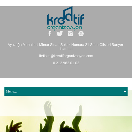
Ayazağa Mahallesi Mimar Sinan Sokak Numara:21 Seba Ofisleri Sarıyer-
İstanbul
iletisim@kreatiforganizasyon.com
0 212 962 01 02