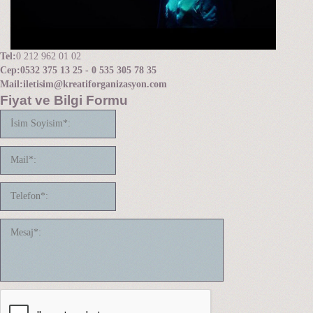
Tel:
0 212 962 01 02
Cep:
0532 375 13 25 - 0 535 305 78 35
Mail:
iletisim@kreatiforganizasyon.com
Fiyat ve Bilgi Formu