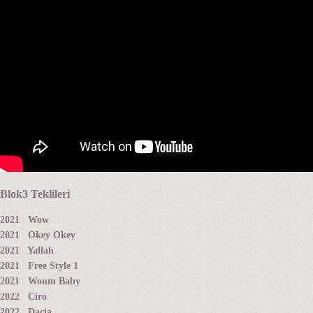
Blok3 Teklileri
2021 Wow
2021 Okey Okey
2021 Yallah
2021 Free Style 1
2021 Woum Baby
2022 Ciro
2022 Dacia