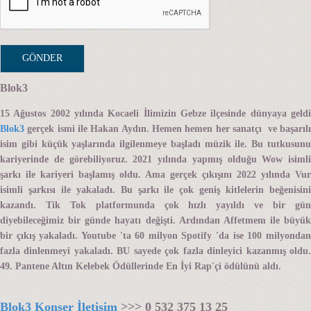
Blok3
15 Ağustos 2002 yılında Kocaeli İlimizin Gebze ilçesinde dünyaya geldi
Blok3
gerçek ismi ile Hakan Aydın. Hemen hemen her sanatçı ve başarılı
isim gibi küçük yaşlarında ilgilenmeye başladı müzik ile. Bu tutkusunu
kariyerinde de görebiliyoruz. 2021 yılında yapmış olduğu Wow isimli
şarkı ile kariyeri başlamış oldu. Ama gerçek çıkışını 2022 yılında Vur
isimli şarkısı ile yakaladı. Bu şarkı ile çok geniş kitlelerin beğenisini
kazandı. Tik Tok platformunda çok hızlı yayıldı ve bir gün
diyebileceğimiz bir günde hayatı değişti. Ardından Affetmem ile büyük
bir çıkış yakaladı. Youtube 'ta 60 milyon Spotify 'da ise 100 milyondan
fazla dinlenmeyi yakaladı. BU sayede çok fazla dinleyici kazanmış oldu.
49. Pantene Altın Kelebek Ödüllerinde En İyi Rap'çi ödülünü aldı.
Blok3 Konser İletişim
>>> 0 532 375 13 25