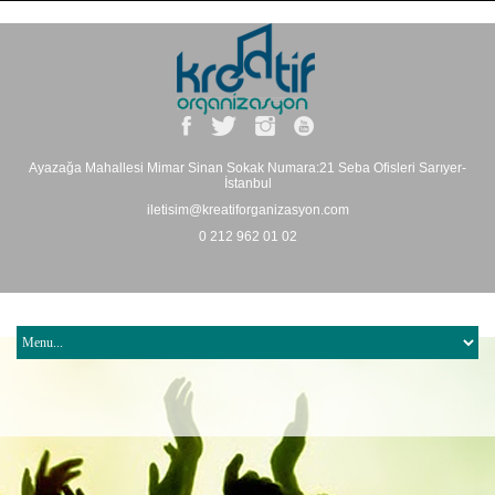
Ayazağa Mahallesi Mimar Sinan Sokak Numara:21 Seba Ofisleri Sarıyer-
İstanbul
iletisim@kreatiforganizasyon.com
0 212 962 01 02